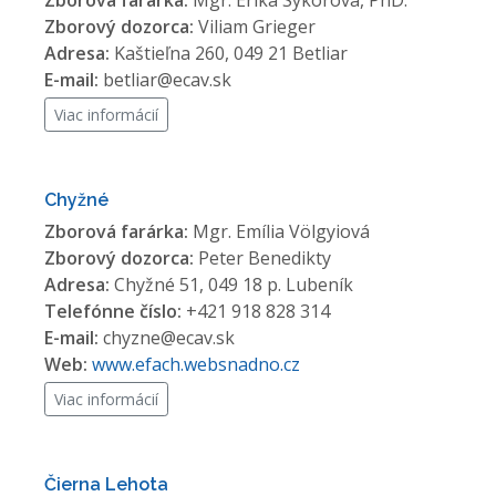
Zborová farárka:
Mgr. Erika Sýkorová, PhD.
Zborový dozorca:
Viliam Grieger
Adresa:
Kaštieľna 260, 049 21 Betliar
E-mail:
betliar@ecav.sk
Viac informácií
Chyžné
Zborová farárka:
Mgr. Emília Völgyiová
Zborový dozorca:
Peter Benedikty
Adresa:
Chyžné 51, 049 18 p. Lubeník
Telefónne číslo:
+421 918 828 314
E-mail:
chyzne@ecav.sk
Web:
www.efach.websnadno.cz
Viac informácií
Čierna Lehota