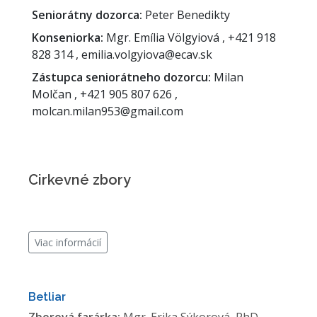
Seniorátny dozorca:
Peter Benedikty
Konseniorka:
Mgr. Emília Völgyiová , +421 918
828 314 , emilia.volgyiova@ecav.sk
Zástupca seniorátneho dozorcu:
Milan
Molčan , +421 905 807 626 ,
molcan.milan953@gmail.com
Cirkevné zbory
Viac informácií
Betliar