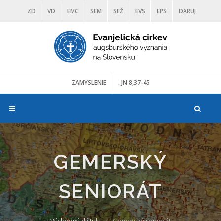
ZD
VD
EMC
SEM
SEŽ
EVS
EPS
DARUJ
DIAKONIA
ŠKOLY
TRANOSCIUS
MÚZEÁ
ZAMYSLENIE
. JN 8,37-45
GEMERSKÝ
SENIORÁT
Východný dištrikt
Gemerský seniorát