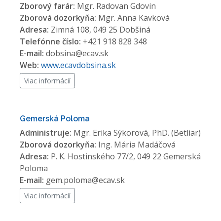
Zborový farár:
Mgr. Radovan Gdovin
Zborová dozorkyňa:
Mgr. Anna Kavková
Adresa:
Zimná 108, 049 25 Dobšiná
Telefónne číslo:
+421 918 828 348
E-mail:
dobsina@ecav.sk
Web:
www.ecavdobsina.sk
Viac informácií
Gemerská Poloma
Administruje:
Mgr. Erika Sýkorová, PhD. (Betliar)
Zborová dozorkyňa:
Ing. Mária Madáčová
Adresa:
P. K. Hostinského 77/2, 049 22 Gemerská
Poloma
E-mail:
gem.poloma@ecav.sk
Viac informácií