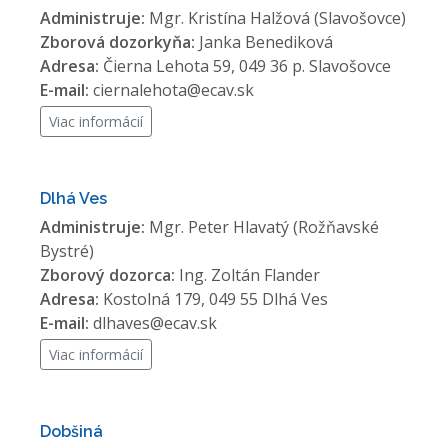
Administruje:
Mgr. Kristína Halžová (Slavošovce)
Zborová dozorkyňa:
Janka Benediková
Adresa:
Čierna Lehota 59, 049 36 p. Slavošovce
E-mail:
ciernalehota@ecav.sk
Viac informácií
Dlhá Ves
Administruje:
Mgr. Peter Hlavatý (Rožňavské
Bystré)
Zborový dozorca:
Ing. Zoltán Flander
Adresa:
Kostolná 179, 049 55 Dlhá Ves
E-mail:
dlhaves@ecav.sk
Viac informácií
Dobšiná