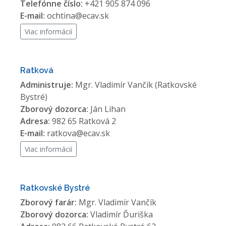
Telefónne číslo:
+421 905 874 096
E-mail:
ochtina@ecav.sk
Viac informácií
Ratková
Administruje:
Mgr. Vladimír Vančík (Ratkovské
Bystré)
Zborový dozorca:
Ján Lihan
Adresa:
982 65 Ratková 2
E-mail:
ratkova@ecav.sk
Viac informácií
Ratkovské Bystré
Zborový farár:
Mgr. Vladimír Vančík
Zborový dozorca:
Vladimír Ďuriška