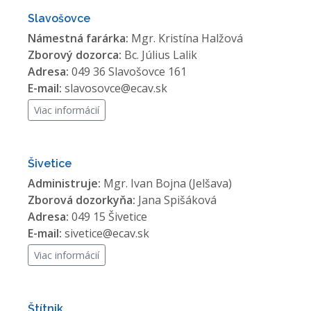
Slavošovce
Námestná farárka:
Mgr. Kristína Halžová
Zborový dozorca:
Bc. Július Lalik
Adresa:
049 36 Slavošovce 161
E-mail:
slavosovce@ecav.sk
Viac informácií
Šivetice
Administruje:
Mgr. Ivan Bojna (Jelšava)
Zborová dozorkyňa:
Jana Spišáková
Adresa:
049 15 Šivetice
E-mail:
sivetice@ecav.sk
Viac informácií
Štítnik