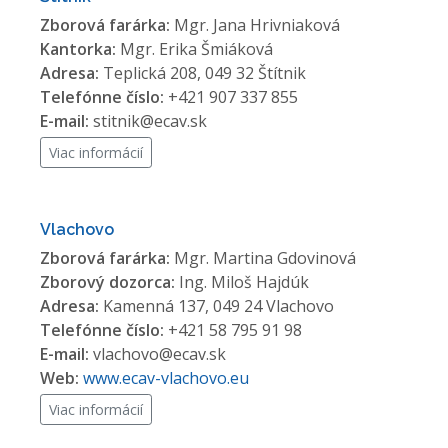
Zborová farárka:
Mgr. Jana Hrivniaková
Kantorka:
Mgr. Erika Šmiáková
Adresa:
Teplická 208, 049 32 Štítnik
Telefónne číslo:
+421 907 337 855
E-mail:
stitnik@ecav.sk
Viac informácií
Vlachovo
Zborová farárka:
Mgr. Martina Gdovinová
Zborový dozorca:
Ing. Miloš Hajdúk
Adresa:
Kamenná 137, 049 24 Vlachovo
Telefónne číslo:
+421 58 795 91 98
E-mail:
vlachovo@ecav.sk
Web:
www.ecav-vlachovo.eu
Viac informácií