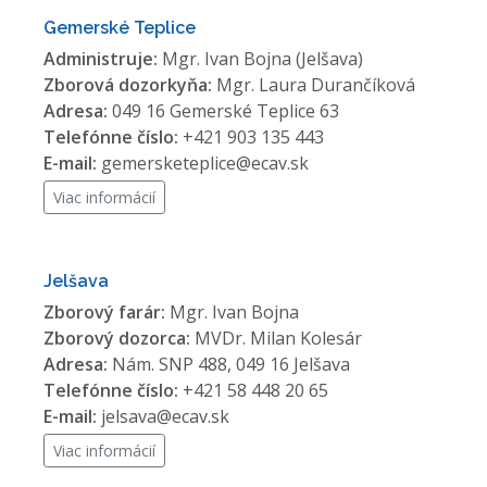
Gemerské Teplice
Administruje:
Mgr. Ivan Bojna (Jelšava)
Zborová dozorkyňa:
Mgr. Laura Durančíková
Adresa:
049 16 Gemerské Teplice 63
Telefónne číslo:
+421 903 135 443
E-mail:
gemersketeplice@ecav.sk
Viac informácií
Jelšava
Zborový farár:
Mgr. Ivan Bojna
Zborový dozorca:
MVDr. Milan Kolesár
Adresa:
Nám. SNP 488, 049 16 Jelšava
Telefónne číslo:
+421 58 448 20 65
E-mail:
jelsava@ecav.sk
Viac informácií