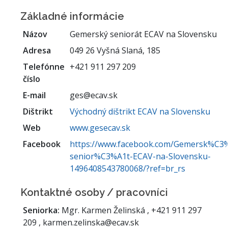
Základné informácie
Názov
Gemerský seniorát ECAV na Slovensku
Adresa
049 26 Vyšná Slaná, 185
Telefónne
+421 911 297 209
číslo
E-mail
ges@ecav.sk
Dištrikt
Východný dištrikt ECAV na Slovensku
Web
www.gesecav.sk
Facebook
https://www.facebook.com/Gemersk%C3
senior%C3%A1t-ECAV-na-Slovensku-
1496408543780068/?ref=br_rs
Kontaktné osoby / pracovníci
Seniorka:
Mgr. Karmen Želinská , +421 911 297
209 , karmen.zelinska@ecav.sk