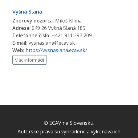
Vyšná Slaná
Zborový dozorca:
Miloš Klima
Adresa:
049 26 Vyšná Slaná 185
Telefónne číslo:
+421 911 297 209
E-mail:
vysnaslana@ecav.sk
Web:
https://vysnaslana.ecav.sk/
Viac informácií
© ECAV na Slovensku.
Autorské práva sú vyhradené a vykonáva ich