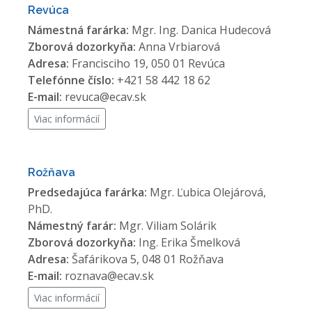
Revúca
Námestná farárka:
Mgr. Ing. Danica Hudecová
Zborová dozorkyňa:
Anna Vrbiarová
Adresa:
Francisciho 19, 050 01 Revúca
Telefónne číslo:
+421 58 442 18 62
E-mail:
revuca@ecav.sk
Viac informácií
Rožňava
Predsedajúca farárka:
Mgr. Ľubica Olejárová,
PhD.
Námestný farár:
Mgr. Viliam Solárik
Zborová dozorkyňa:
Ing. Erika Šmelková
Adresa:
Šafárikova 5, 048 01 Rožňava
E-mail:
roznava@ecav.sk
Viac informácií