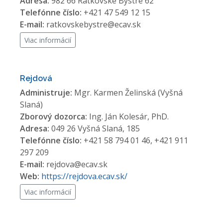
Adresa:
982 66 Ratkovské Bystré 62
Telefónne číslo:
+421 47 549 12 15
E-mail:
ratkovskebystre@ecav.sk
Viac informácií
Rejdová
Administruje:
Mgr. Karmen Želinská (Vyšná
Slaná)
Zborový dozorca:
Ing. Ján Kolesár, PhD.
Adresa:
049 26 Vyšná Slaná, 185
Telefónne číslo:
+421 58 794 01 46, +421 911
297 209
E-mail:
rejdova@ecav.sk
Web:
https://rejdova.ecav.sk/
Viac informácií