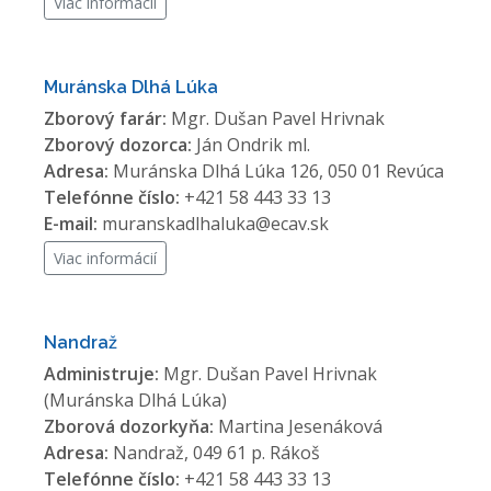
Viac informácií
Muránska Dlhá Lúka
Zborový farár:
Mgr. Dušan Pavel Hrivnak
Zborový dozorca:
Ján Ondrik ml.
Adresa:
Muránska Dlhá Lúka 126, 050 01 Revúca
Telefónne číslo:
+421 58 443 33 13
E-mail:
muranskadlhaluka@ecav.sk
Viac informácií
Nandraž
Administruje:
Mgr. Dušan Pavel Hrivnak
(Muránska Dlhá Lúka)
Zborová dozorkyňa:
Martina Jesenáková
Adresa:
Nandraž, 049 61 p. Rákoš
Telefónne číslo:
+421 58 443 33 13