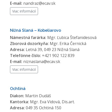
E-mail:
nandraz@ecav.sk
Viac informácií
Nižná Slaná – Kobeliarovo
Námestná farárka:
Mgr. Ľubica Štefanidesová
Zborová dozorkyňa:
Mgr. Erika Černická
Adresa:
Letná 39, 049 23 Nižná Slaná
Telefónne číslo:
+421 902 122 839
E-mail:
niznaslana@ecav.sk
Viac informácií
Ochtiná
Diakon:
Martin Dudáš
Kantorka:
Mgr. Eva Vidová, Dis.art.
Adresa:
049 35 Ochtiná 150