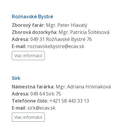
Rožňavské Bystré
Zborový farár:
Mgr. Peter Hlavatý
Zborová dozorkyňa:
Mgr. Patrícia Šoltésová
Adresa:
049 31 Rožňavské Bystré 76
E-mail:
roznavskebystre@ecav.sk
Viac informácií
Sirk
Námestná farárka:
Mgr. Adriana Hrivnaková
Adresa:
049 64 Sirk 75
Telefónne číslo:
+421 58 443 33 13
E-mail:
sirk@ecav.sk
Viac informácií