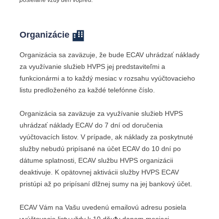
posielané vždy deň vopred.
Organizácie
Organizácia sa zaväzuje, že bude ECAV uhrádzať náklady
za využívanie služieb HVPS jej predstaviteľmi a
funkcionármi a to každý mesiac v rozsahu vyúčtovacieho
listu predloženého za každé telefónne číslo.
Organizácia sa zaväzuje za využívanie služieb HVPS
uhrádzať náklady ECAV do 7 dní od doručenia
vyúčtovacích listov. V prípade, ak náklady za poskytnuté
služby nebudú pripísané na účet ECAV do 10 dní po
dátume splatnosti, ECAV službu HVPS organizácii
deaktivuje. K opätovnej aktivácii služby HVPS ECAV
pristúpi až po pripísaní dlžnej sumy na jej bankový účet.
ECAV Vám na Vašu uvedenú emailovú adresu posiela