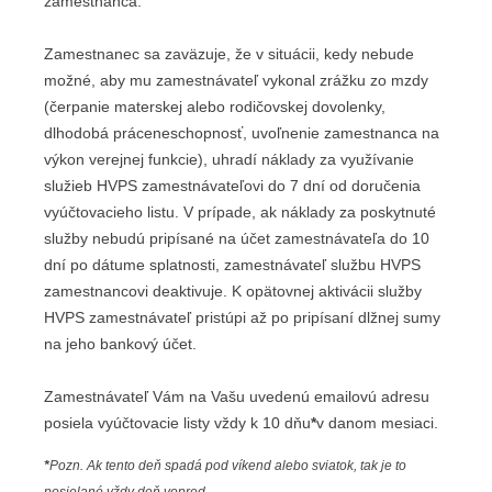
zamestnanca.
Zamestnanec sa zaväzuje, že v situácii, kedy nebude
možné, aby mu zamestnávateľ vykonal zrážku zo mzdy
(čerpanie materskej alebo rodičovskej dovolenky,
dlhodobá práceneschopnosť, uvoľnenie zamestnanca na
výkon verejnej funkcie), uhradí náklady za využívanie
služieb HVPS zamestnávateľovi do 7 dní od doručenia
vyúčtovacieho listu. V prípade, ak náklady za poskytnuté
služby nebudú pripísané na účet zamestnávateľa do 10
dní po dátume splatnosti, zamestnávateľ službu HVPS
zamestnancovi deaktivuje. K opätovnej aktivácii služby
HVPS zamestnávateľ pristúpi až po pripísaní dlžnej sumy
na jeho bankový účet.
Zamestnávateľ Vám na Vašu uvedenú emailovú adresu
posiela vyúčtovacie listy vždy k 10 dňu
*
v danom mesiaci.
*
Pozn. Ak tento deň spadá pod víkend alebo sviatok, tak je to