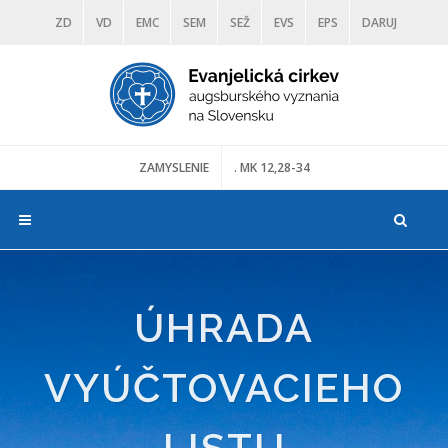
ZD
VD
EMC
SEM
SEŽ
EVS
EPS
DARUJ
DIAKONIA
ŠKOLY
TRANOSCIUS
MÚZEÁ
ZAMYSLENIE
. MK 12,28-34
ÚHRADA
VYÚČTOVACIEHO
LISTU