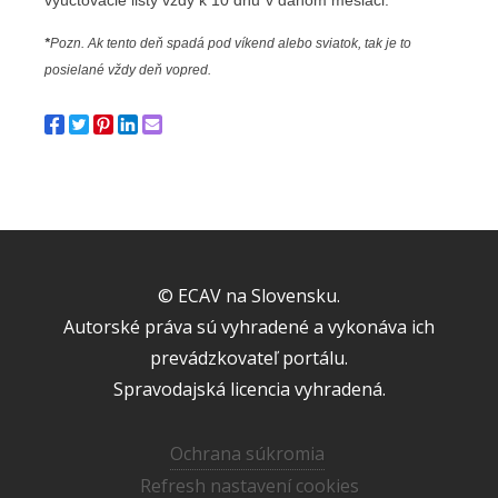
vyúčtovacie listy vždy k 10 dňu
*
v danom mesiaci.
*
Pozn. Ak tento deň spadá pod víkend alebo sviatok, tak je to
posielané vždy deň vopred.
© ECAV na Slovensku.
Autorské práva sú vyhradené a vykonáva ich
prevádzkovateľ portálu.
Spravodajská licencia vyhradená.
Ochrana súkromia
Refresh nastavení cookies