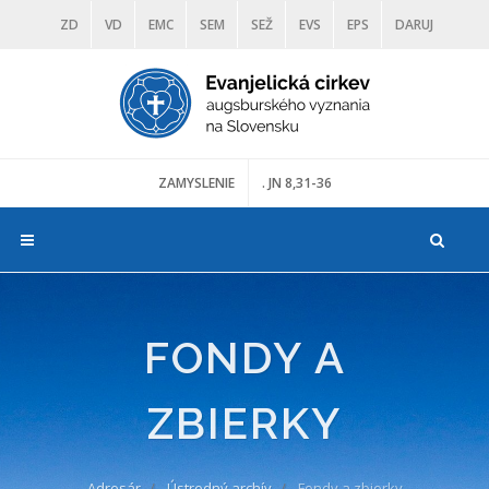
ZD
VD
EMC
SEM
SEŽ
EVS
EPS
DARUJ
DIAKONIA
ŠKOLY
TRANOSCIUS
MÚZEÁ
ZAMYSLENIE
. JN 8,31-36
FONDY A
ZBIERKY
Adresár
Ústredný archív
Fondy a zbierky