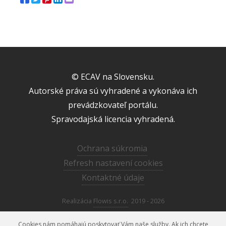
© ECAV na Slovensku.
Autorské práva sú vyhradené a vykonáva ich
prevádzkovateľ portálu.
Spravodajská licencia vyhradená.
Ochrana súkromia
Refresh nastavení cookies
Kontaktné údaje
Realizácia
Flowis s.r.o.
2019 - 2026
Cookies nám pomáhajú poskytovať Vám naše služby. Ak ich chcete