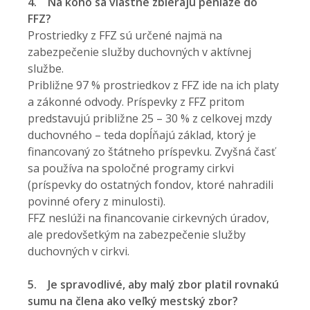
4.
Na koho sa vlastne zbierajú peniaze do
FFZ?
Prostriedky z FFZ sú určené najmä na
zabezpečenie služby duchovných v aktívnej
službe.
Približne 97 % prostriedkov z FFZ ide na ich platy
a zákonné odvody. Príspevky z FFZ pritom
predstavujú približne 25 – 30 % z celkovej mzdy
duchovného – teda dopĺňajú základ, ktorý je
financovaný zo štátneho príspevku. Zvyšná časť
sa používa na spoločné programy cirkvi
(príspevky do ostatných fondov, ktoré nahradili
povinné ofery z minulosti).
FFZ neslúži na financovanie cirkevných úradov,
ale predovšetkým na zabezpečenie služby
duchovných v cirkvi.
5.
Je spravodlivé, aby malý zbor platil rovnakú
sumu na člena ako veľký mestský zbor?