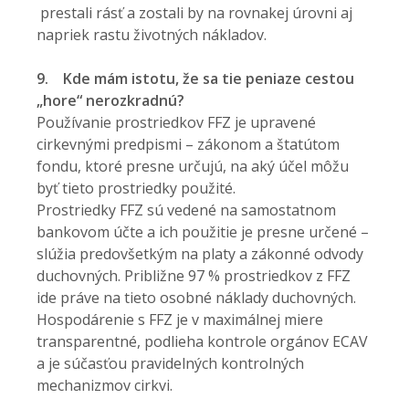
prestali rásť a zostali by na rovnakej úrovni aj
napriek rastu životných nákladov.
9.
Kde mám istotu, že sa tie peniaze cestou
„hore“ nerozkradnú?
Používanie prostriedkov FFZ je upravené
cirkevnými predpismi – zákonom a štatútom
fondu, ktoré presne určujú, na aký účel môžu
byť tieto prostriedky použité.
Prostriedky FFZ sú vedené na samostatnom
bankovom účte a ich použitie je presne určené –
slúžia predovšetkým na platy a zákonné odvody
duchovných. Približne 97 % prostriedkov z FFZ
ide práve na tieto osobné náklady duchovných.
Hospodárenie s FFZ je v maximálnej miere
transparentné, podlieha kontrole orgánov ECAV
a je súčasťou pravidelných kontrolných
mechanizmov cirkvi.