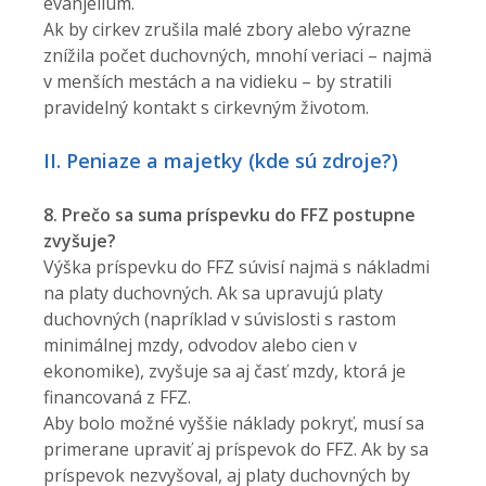
evanjelium.
Ak by cirkev zrušila malé zbory alebo výrazne
znížila počet duchovných, mnohí veriaci – najmä
v menších mestách a na vidieku – by stratili
pravidelný kontakt s cirkevným životom.
II. Peniaze a majetky (kde sú zdroje?)
8. Prečo sa suma príspevku do FFZ postupne
zvyšuje?
Výška príspevku do FFZ súvisí najmä s nákladmi
na platy duchovných. Ak sa upravujú platy
duchovných (napríklad v súvislosti s rastom
minimálnej mzdy, odvodov alebo cien v
ekonomike), zvyšuje sa aj časť mzdy, ktorá je
financovaná z FFZ.
Aby bolo možné vyššie náklady pokryť, musí sa
primerane upraviť aj príspevok do FFZ. Ak by sa
príspevok nezvyšoval, aj platy duchovných by