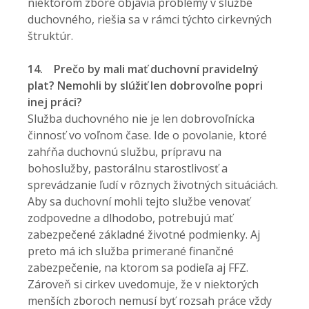
niektorom zbore objavia problémy v službe
duchovného, riešia sa v rámci týchto cirkevných
štruktúr.
14.
Prečo by mali mať duchovní pravidelný
plat? Nemohli by slúžiť len dobrovoľne popri
inej práci?
Služba duchovného nie je len dobrovoľnícka
činnosť vo voľnom čase. Ide o povolanie, ktoré
zahŕňa duchovnú službu, prípravu na
bohoslužby, pastorálnu starostlivosť a
sprevádzanie ľudí v rôznych životných situáciách.
Aby sa duchovní mohli tejto službe venovať
zodpovedne a dlhodobo, potrebujú mať
zabezpečené základné životné podmienky. Aj
preto má ich služba primerané finančné
zabezpečenie, na ktorom sa podieľa aj FFZ.
Zároveň si cirkev uvedomuje, že v niektorých
menších zboroch nemusí byť rozsah práce vždy