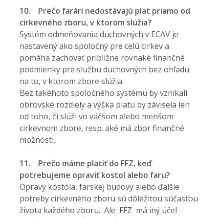
10.
Prečo farári nedostávajú plat priamo od
cirkevného zboru, v ktorom slúžia?
Systém odmeňovania duchovných v ECAV je
nastavený ako spoločný pre celú cirkev a
pomáha zachovať približne rovnaké finančné
podmienky pre službu duchovných bez ohľadu
na to, v ktorom zbore slúžia.
Bez takéhoto spoločného systému by vznikali
obrovské rozdiely a výška platu by závisela len
od toho, či slúži vo väčšom alebo menšom
cirkevnom zbore, resp. aké má zbor finančné
možnosti.
11.
Prečo máme platiť do FFZ, keď
potrebujeme opraviť kostol alebo faru?
Opravy kostola, farskej budovy alebo ďalšie
potreby cirkevného zboru sú dôležitou súčasťou
života každého zboru. Ale FFZ má iný účel -