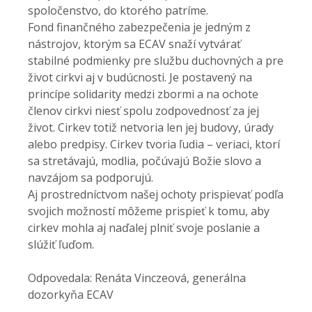
spoločenstvo, do ktorého patríme.
Fond finančného zabezpečenia je jedným z
nástrojov, ktorým sa ECAV snaží vytvárať
stabilné podmienky pre službu duchovných a pre
život cirkvi aj v budúcnosti. Je postavený na
princípe solidarity medzi zbormi a na ochote
členov cirkvi niesť spolu zodpovednosť za jej
život. Cirkev totiž netvoria len jej budovy, úrady
alebo predpisy. Cirkev tvoria ľudia – veriaci, ktorí
sa stretávajú, modlia, počúvajú Božie slovo a
navzájom sa podporujú.
Aj prostredníctvom našej ochoty prispievať podľa
svojich možností môžeme prispieť k tomu, aby
cirkev mohla aj naďalej plniť svoje poslanie a
slúžiť ľuďom.
Odpovedala: Renáta Vinczeová, generálna
dozorkyňa ECAV