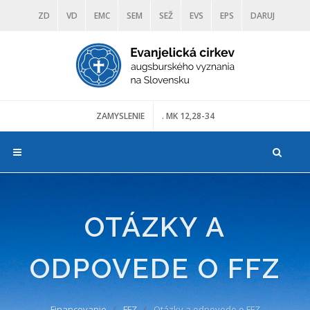
ZD
VD
EMC
SEM
SEŽ
EVS
EPS
DARUJ
DIAKONIA
ŠKOLY
TRANOSCIUS
MÚZEÁ
ZAMYSLENIE
. MK 12,28-34
OTÁZKY A
ODPOVEDE O FFZ
Financovanie
FFZ
Otázky a odpovede o FFZ