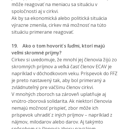
môže reagovať na meniacu sa situáciu v
spoločnosti aj v cirkvi.
Ak by sa ekonomická alebo politická situácia
výrazne zmenila, cirkev má možnosť na túto
situáciu primerane reagovať.
19.
Ako o tom hovoriť s ľuďmi, ktorí majú
veľmi skromné príjmy?
Cirkev si uvedomuje, že mnohí jej členovia žijú zo
skromných príjmov a veľká časť členov ECAV je
napríklad v dôchodkovom veku. Príspevok do FFZ
je preto nastavený tak, aby bol primeraný a
zvládnuteľný pre väčšinu členov cirkvi.
V mnohých zboroch sa zároveň uplatňuje aj
vnútro-zborová solidarita. Ak niektorí členovia
nemajú možnosť prispieť, zbor môže ich
príspevok uhradiť z iných príjmov – napríklad z
nájmov, milodarov alebo darov. Aj takýmto
spôsobom sa členovia zboru navzájom