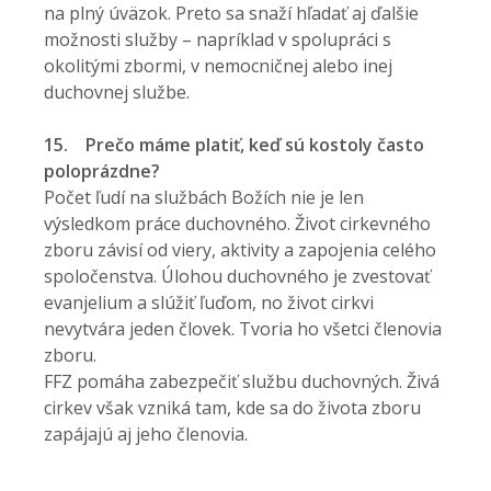
na plný úväzok. Preto sa snaží hľadať aj ďalšie
možnosti služby – napríklad v spolupráci s
okolitými zbormi, v nemocničnej alebo inej
duchovnej službe.
15.
Prečo máme platiť, keď sú kostoly často
poloprázdne?
Počet ľudí na službách Božích nie je len
výsledkom práce duchovného. Život cirkevného
zboru závisí od viery, aktivity a zapojenia celého
spoločenstva. Úlohou duchovného je zvestovať
evanjelium a slúžiť ľuďom, no život cirkvi
nevytvára jeden človek. Tvoria ho všetci členovia
zboru.
FFZ pomáha zabezpečiť službu duchovných. Živá
cirkev však vzniká tam, kde sa do života zboru
zapájajú aj jeho členovia.