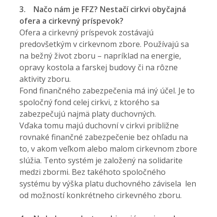
3.
Načo nám je FFZ? Nestačí cirkvi obyčajná
ofera a cirkevný príspevok?
Ofera a cirkevný príspevok zostávajú
predovšetkým v cirkevnom zbore. Používajú sa
na bežný život zboru – napríklad na energie,
opravy kostola a farskej budovy či na rôzne
aktivity zboru.
Fond finančného zabezpečenia má iný účel. Je to
spoločný fond celej cirkvi, z ktorého sa
zabezpečujú najmä platy duchovných.
Vďaka tomu majú duchovní v cirkvi približne
rovnaké finančné zabezpečenie bez ohľadu na
to, v akom veľkom alebo malom cirkevnom zbore
slúžia. Tento systém je založený na solidarite
medzi zbormi. Bez takéhoto spoločného
systému by výška platu duchovného závisela len
od možností konkrétneho cirkevného zboru.