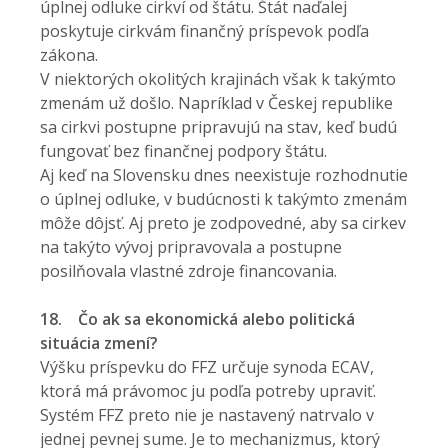
úplnej odluke cirkví od štátu. Štát naďalej
poskytuje cirkvám finančný príspevok podľa
zákona.
V niektorých okolitých krajinách však k takýmto
zmenám už došlo. Napríklad v Českej republike
sa cirkvi postupne pripravujú na stav, keď budú
fungovať bez finančnej podpory štátu.
Aj keď na Slovensku dnes neexistuje rozhodnutie
o úplnej odluke, v budúcnosti k takýmto zmenám
môže dôjsť. Aj preto je zodpovedné, aby sa cirkev
na takýto vývoj pripravovala a postupne
posilňovala vlastné zdroje financovania.
18.
Čo ak sa ekonomická alebo politická
situácia zmení?
Výšku príspevku do FFZ určuje synoda ECAV,
ktorá má právomoc ju podľa potreby upraviť.
Systém FFZ preto nie je nastavený natrvalo v
jednej pevnej sume. Je to mechanizmus, ktorý