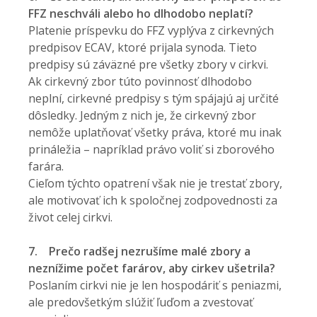
FFZ neschváli alebo ho dlhodobo neplatí?
Platenie príspevku do FFZ vyplýva z cirkevných
predpisov ECAV, ktoré prijala synoda. Tieto
predpisy sú záväzné pre všetky zbory v cirkvi.
Ak cirkevný zbor túto povinnosť dlhodobo
neplní, cirkevné predpisy s tým spájajú aj určité
dôsledky. Jedným z nich je, že cirkevný zbor
nemôže uplatňovať všetky práva, ktoré mu inak
prináležia – napríklad právo voliť si zborového
farára.
Cieľom týchto opatrení však nie je trestať zbory,
ale motivovať ich k spoločnej zodpovednosti za
život celej cirkvi.
7.
Prečo radšej nezrušíme malé zbory a
neznížime počet farárov, aby cirkev ušetrila?
Poslaním cirkvi nie je len hospodáriť s peniazmi,
ale predovšetkým slúžiť ľuďom a zvestovať