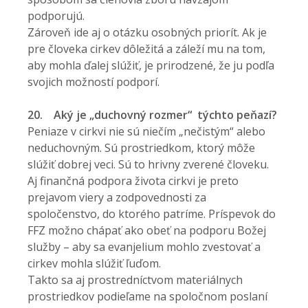
podporujú.
Zároveň ide aj o otázku osobných priorít. Ak je
pre človeka cirkev dôležitá a záleží mu na tom,
aby mohla ďalej slúžiť, je prirodzené, že ju podľa
svojich možností podporí.
20.
Aký je „duchovný rozmer“ týchto peňazí?
Peniaze v cirkvi nie sú niečím „nečistým“ alebo
neduchovným. Sú prostriedkom, ktorý môže
slúžiť dobrej veci. Sú to hrivny zverené človeku.
Aj finančná podpora života cirkvi je preto
prejavom viery a zodpovednosti za
spoločenstvo, do ktorého patríme. Príspevok do
FFZ možno chápať ako obeť na podporu Božej
služby – aby sa evanjelium mohlo zvestovať a
cirkev mohla slúžiť ľuďom.
Takto sa aj prostredníctvom materiálnych
prostriedkov podieľame na spoločnom poslaní