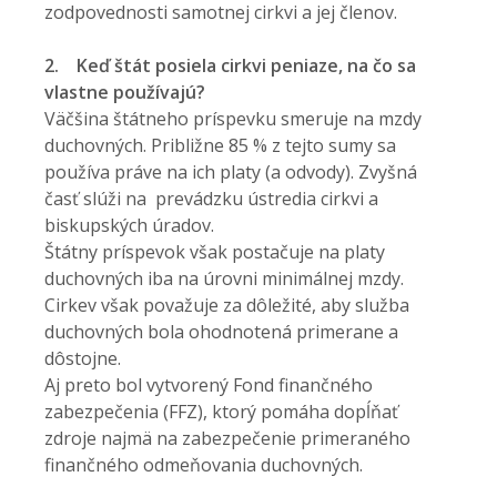
zodpovednosti samotnej cirkvi a jej členov.
2.
Keď štát posiela cirkvi peniaze, na čo sa
vlastne používajú?
Väčšina štátneho príspevku smeruje na mzdy
duchovných. Približne 85 % z tejto sumy sa
používa práve na ich platy (a odvody). Zvyšná
časť slúži na prevádzku ústredia cirkvi a
biskupských úradov.
Štátny príspevok však postačuje na platy
duchovných iba na úrovni minimálnej mzdy.
Cirkev však považuje za dôležité, aby služba
duchovných bola ohodnotená primerane a
dôstojne.
Aj preto bol vytvorený Fond finančného
zabezpečenia (FFZ), ktorý pomáha dopĺňať
zdroje najmä na zabezpečenie primeraného
finančného odmeňovania duchovných.