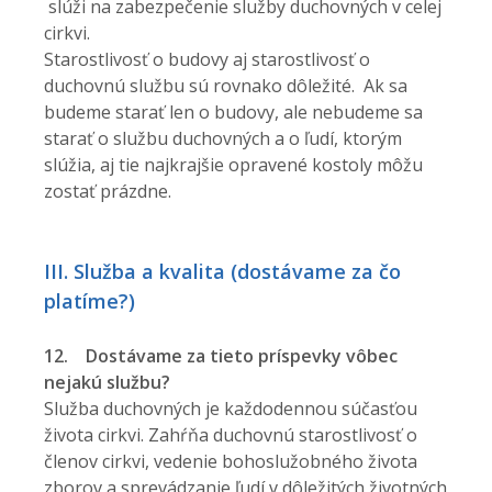
slúži na zabezpečenie služby duchovných v celej
cirkvi.
Starostlivosť o budovy aj starostlivosť o
duchovnú službu sú rovnako dôležité. Ak sa
budeme starať len o budovy, ale nebudeme sa
starať o službu duchovných a o ľudí, ktorým
slúžia, aj tie najkrajšie opravené kostoly môžu
zostať prázdne.
III. Služba a kvalita (dostávame za čo
platíme?)
12.
Dostávame za tieto príspevky vôbec
nejakú službu?
Služba duchovných je každodennou súčasťou
života cirkvi. Zahŕňa duchovnú starostlivosť o
členov cirkvi, vedenie bohoslužobného života
zborov a sprevádzanie ľudí v dôležitých životných