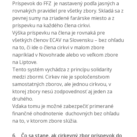
Príspevok do FFZ je nastavený podľa jasných a
rovnakých pravidiel pre všetky zbory. Skladá sa z
pevnej sumy na zriadené farárske miesto a z
príspevku na každého člena cirkvi.
Výška príspevku na člena je rovnaká pre
všetkých členov ECAV na Slovensku – bez ohľadu
na to, či ide o člena cirkvi v malom zbore
napríklad v Novohrade alebo vo veľkom zbore
na Liptove.
Tento systém vychádza z princípu solidarity
medzi zbormi. Cirkev nie je spoločenstvom
samostatných zborov, ale jednou cirkvou, v
ktorej zbory nesú zodpovednosť aj jeden za
druhého.
Vďaka tomu je možné zabezpečiť primerané
finančné ohodnotenie duchovných bez ohľadu
na to, v ktorom zbore slúžia.
6.
Čo sa stane, ak cirkevný zbor príspevok do