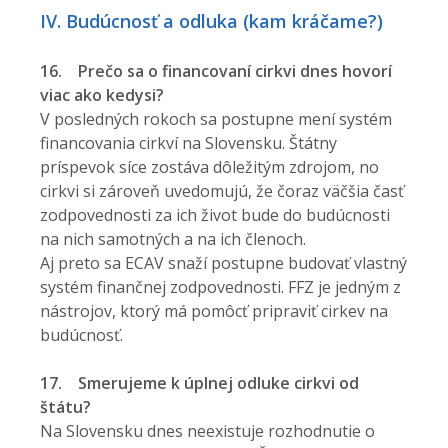
IV. Budúcnosť a odluka (kam kráčame?)
16.
Prečo sa o financovaní cirkvi dnes hovorí
viac ako kedysi?
V posledných rokoch sa postupne mení systém
financovania cirkví na Slovensku. Štátny
príspevok síce zostáva dôležitým zdrojom, no
cirkvi si zároveň uvedomujú, že čoraz väčšia časť
zodpovednosti za ich život bude do budúcnosti
na nich samotných a na ich členoch.
Aj preto sa ECAV snaží postupne budovať vlastný
systém finančnej zodpovednosti. FFZ je jedným z
nástrojov, ktorý má pomôcť pripraviť cirkev na
budúcnosť.
17.
Smerujeme k úplnej odluke cirkvi od
štátu?
Na Slovensku dnes neexistuje rozhodnutie o