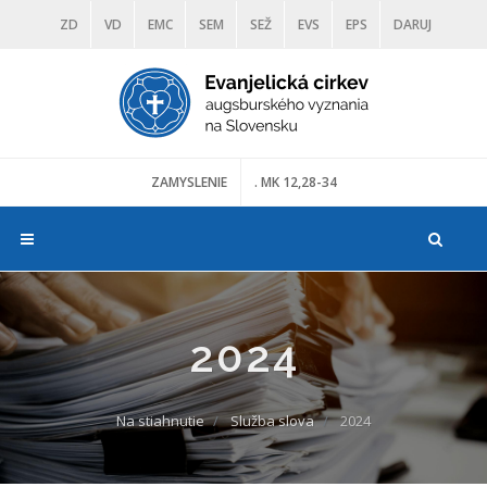
ZD
VD
EMC
SEM
SEŽ
EVS
EPS
DARUJ
DIAKONIA
ŠKOLY
TRANOSCIUS
MÚZEÁ
ZAMYSLENIE
. MK 12,28-34
2024
Na stiahnutie
Služba slova
2024