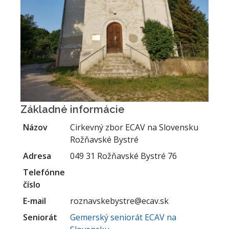
Základné informácie
Názov
Cirkevný zbor ECAV na Slovensku
Rožňavské Bystré
Adresa
049 31 Rožňavské Bystré 76
Telefónne
číslo
E-mail
roznavskebystre@ecav.sk
Seniorát
Gemerský seniorát ECAV na