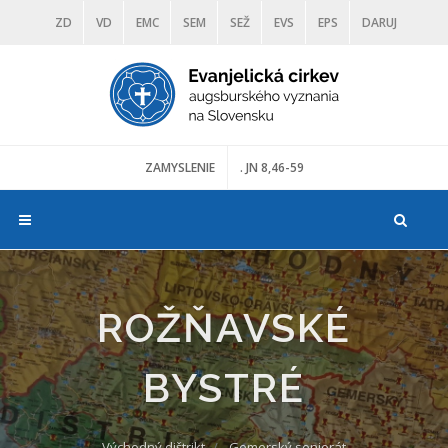
ZD
VD
EMC
SEM
SEŽ
EVS
EPS
DARUJ
DIAKONIA
ŠKOLY
TRANOSCIUS
MÚZEÁ
ZAMYSLENIE
. JN 8,46-59
ROŽŇAVSKÉ
BYSTRÉ
Východný dištrikt
Gemerský seniorát