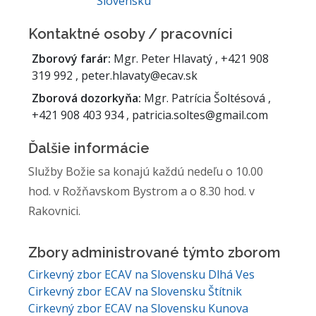
Slovensku
Kontaktné osoby / pracovníci
Zborový farár:
Mgr. Peter Hlavatý , +421 908
319 992 , peter.hlavaty@ecav.sk
Zborová dozorkyňa:
Mgr. Patrícia Šoltésová ,
+421 908 403 934 , patricia.soltes@gmail.com
Ďalšie informácie
Služby Božie sa konajú každú nedeľu o 10.00
hod. v Rožňavskom Bystrom a o 8.30 hod. v
Rakovnici.
Zbory administrované týmto zborom
Cirkevný zbor ECAV na Slovensku Dlhá Ves
Cirkevný zbor ECAV na Slovensku Štítnik
Cirkevný zbor ECAV na Slovensku Kunova