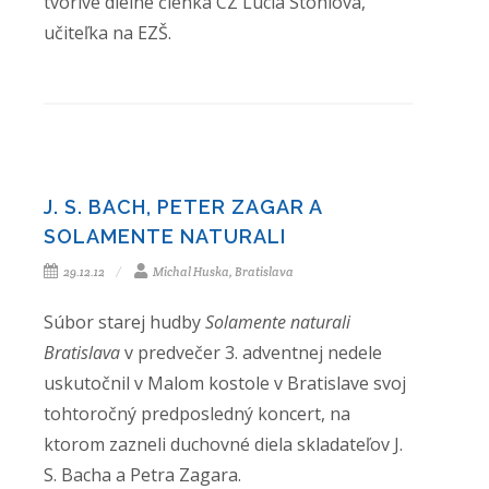
tvorivé dielne členka CZ Lucia Stohlová,
učiteľka na EZŠ.
J. S. BACH, PETER ZAGAR A
SOLAMENTE NATURALI
29.12.12
Michal Huska, Bratislava
Súbor starej hudby
Solamente naturali
Bratislava
v predvečer 3. adventnej nedele
uskutočnil v Malom kostole v Bratislave svoj
tohtoročný predposledný koncert, na
ktorom zazneli duchovné diela skladateľov J.
S. Bacha a Petra Zagara.