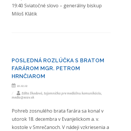
19:40 Sviatočné slovo – generálny biskup
Miloš Klátik
POSLEDNÁ ROZLÚČKA S BRATOM
FARÁROM MGR. PETROM
HRNČIAROM
21.12.12
Edita Škodová, tajomníčka pre mediálnu komunikáciu,
media@ecav.sk
Pohreb zosnulého brata farára sa konal v
utorok 18. decembra v Evanjelickom a. v.
kostole v Smrečanoch. V nádeji vzkriesenia a