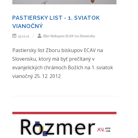
PASTIERSKY LIST - 1. SVIATOK
VIANOČNÝ
25.12.12
Zbor biskupov ECAV na Slovensku
Pastiersky list Zboru biskupov ECAV na
Slovensku, ktorý má byť prečítaný v
evanjelických chrámoch Božích na 1. sviatok
vianočný 25. 12. 2012