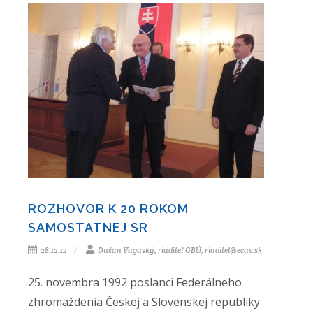
ROZHOVOR K 20 ROKOM
SAMOSTATNEJ SR
28.12.12
Dušan Vagaský, riaditeľ GBÚ, riaditel@ecav.sk
25. novembra 1992 poslanci Federálneho
zhromaždenia Českej a Slovenskej republiky