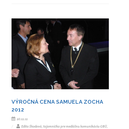
VÝROČNÁ CENA SAMUELA ZOCHA
2012
20.12.12
Edita Škodová, tajomníčka pre mediálnu komunikáciu GBÚ,