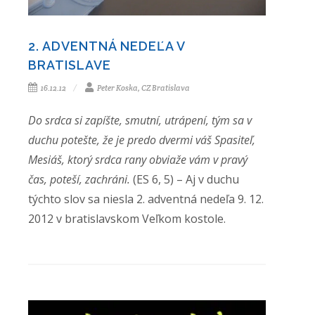
2. ADVENTNÁ NEDEĽA V
BRATISLAVE
16.12.12
Peter Koska, CZ Bratislava
Do srdca si zapíšte, smutní, utrápení, tým sa v
duchu potešte, že je predo dvermi váš Spasiteľ,
Mesiáš, ktorý srdca rany obviaže vám v pravý
čas, poteší, zachráni.
(ES 6, 5) – Aj v duchu
týchto slov sa niesla 2. adventná nedeľa 9. 12.
2012 v bratislavskom Veľkom kostole.