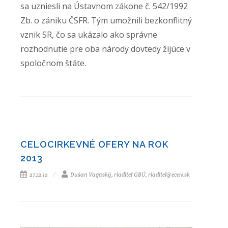
sa uzniesli na Ústavnom zákone č. 542/1992
Zb. o zániku ČSFR. Tým umožnili bezkonflitný
vznik SR, čo sa ukázalo ako správne
rozhodnutie pre oba národy dovtedy žijúce v
spoločnom štáte.
CELOCIRKEVNÉ OFERY NA ROK
2013
27.12.12
Dušan Vagaský, riaditeľ GBÚ, riaditel@ecav.sk