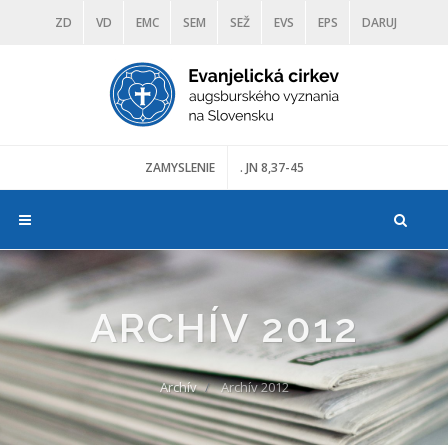
ZD
VD
EMC
SEM
SEŽ
EVS
EPS
DARUJ
DIAKONIA
ŠKOLY
TRANOSCIUS
MÚZEÁ
ZAMYSLENIE
. JN 8,37-45
ARCHÍV 2012
Archív
Archív 2012