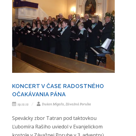
KONCERT V ČASE RADOSTNÉHO
OČAKÁVANIA PÁNA
19.12.12
Dušan Migaľa, Závažná Poruba
Spevácky zbor Tatran pod taktovkou
Ľubomíra Rašiho uviedol v Evanjelickom
kostole v Závažnej Porube v 3. adventnú