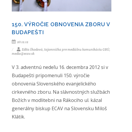
150. VÝROČIE OBNOVENIA ZBORU V
BUDAPEŠTI
20.12.12
Edita Škodová, tajomníčka pre mediálnu komunikáciu GBÚ,
media@ecav.sk
V 3. adventnú nedeľu 16. decembra 2012 si v
Budapešti pripomenuli 150. výročie
obnovenia Slovenského evanjelického
cirkevného zboru. Na slávnostných službách
Božích v modlitebni na Rákociho ul. kázal
generálny biskup ECAV na Slovensku Miloš
Klátik.