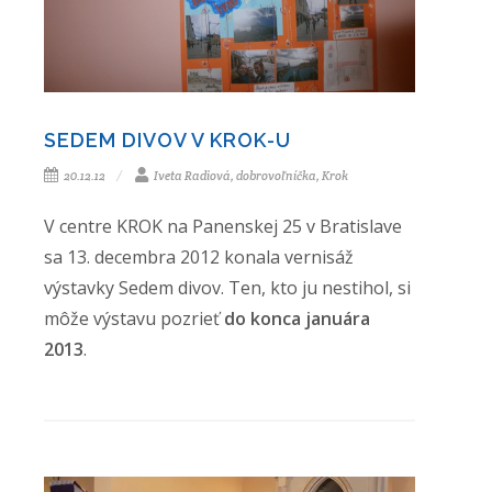
SEDEM DIVOV V KROK-U
20.12.12
Iveta Radiová, dobrovoľníčka, Krok
V centre KROK na Panenskej 25 v Bratislave
sa 13. decembra 2012 konala vernisáž
výstavky Sedem divov. Ten, kto ju nestihol, si
môže výstavu pozrieť
do konca januára
2013
.