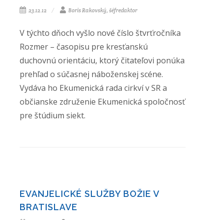
23.12.12
Boris Rakovský, šéfredaktor
V týchto dňoch vyšlo nové číslo štvrťročníka
Rozmer – časopisu pre kresťanskú
duchovnú orientáciu, ktorý čitateľovi ponúka
prehľad o súčasnej náboženskej scéne.
Vydáva ho Ekumenická rada cirkví v SR a
občianske združenie Ekumenická spoločnosť
pre štúdium siekt.
EVANJELICKÉ SLUŽBY BOŽIE V
BRATISLAVE