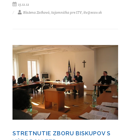
15.12.12
Blažena Zaťková, tajomníčka pre ITV, itv@ecav.sk
STRETNUTIE ZBORU BISKUPOV S