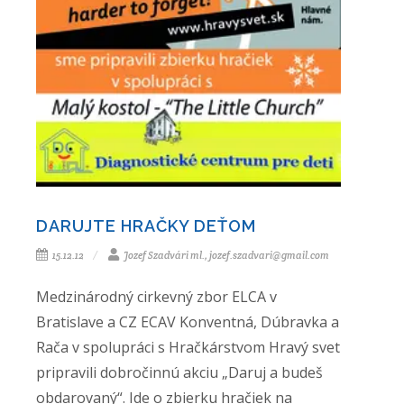
DARUJTE HRAČKY DEŤOM
15.12.12
Jozef Szadvári ml., jozef.szadvari@gmail.com
Medzinárodný cirkevný zbor ELCA v
Bratislave a CZ ECAV Konventná, Dúbravka a
Rača v spolupráci s Hračkárstvom Hravý svet
pripravili dobročinnú akciu „Daruj a budeš
obdarovaný“. Ide o zbierku hračiek na