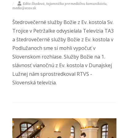
Edita Škodová, tajomníčka pre mediálnu komunikáciu,
media@ecav.sk
Štedrovečerné služby Božie z Ev. kostola Sv.
Trojice v Petržalke odvysielala Televízia TA3
a štedrovečerné služby Božie z Ev. kostola v
Podlužanoch sme si mohli vypočuť v
Slovenskom rozhlase. Služby Božie na 1.
slávnosť vianočnú z Ev. kostola v Dunajskej
Lužnej nám sprostredkoval RTVS -
Slovenská televízia.