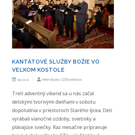
KANTÁTOVÉ SLUŽBY BOŽIE VO
VEĽKOM KOSTOLE
29.12.12
Peter Koska, CZ Bratislava
Tretí adventný víkend sa u nás začal
detskými tvorivými dielňami v sobotu
dopoludnia v priestoroch Starého lýcea. Deti
vyrábali vianočné ozdoby, svietniky a
plávajúce sviečky. Raz mesačne pripravuje