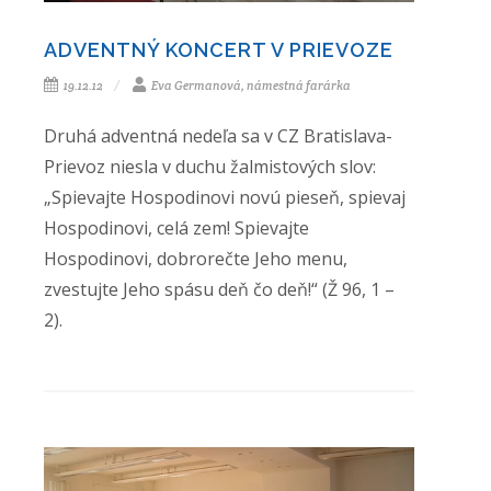
ADVENTNÝ KONCERT V PRIEVOZE
19.12.12
Eva Germanová, námestná farárka
Druhá adventná nedeľa sa v CZ Bratislava-
Prievoz niesla v duchu žalmistových slov:
„Spievajte Hospodinovi novú pieseň, spievaj
Hospodinovi, celá zem! Spievajte
Hospodinovi, dobrorečte Jeho menu,
zvestujte Jeho spásu deň čo deň!“ (Ž 96, 1 –
2).