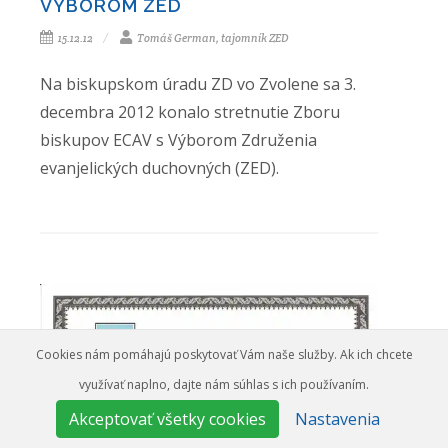
VÝBOROM ZED
15.12.12
Tomáš German, tajomník ZED
Na biskupskom úradu ZD vo Zvolene sa 3.
decembra 2012 konalo stretnutie Zboru
biskupov ECAV s Výborom Združenia
evanjelických duchovných (ZED).
Cookies nám pomáhajú poskytovať Vám naše služby. Ak ich chcete
využívať naplno, dajte nám súhlas s ich používaním.
Akceptovať všetky cookies
Nastavenia