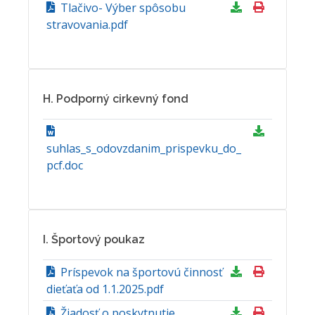
Tlačivo- Výber spôsobu
stravovania.pdf
H. Podporný cirkevný fond
suhlas_s_odovzdanim_prispevku_do_
pcf.doc
I. Športový poukaz
Príspevok na športovú činnosť
dieťaťa od 1.1.2025.pdf
Žiadosť o poskytnutie