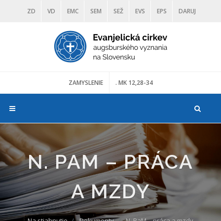
ZD
VD
EMC
SEM
SEŽ
EVS
EPS
DARUJ
DIAKONIA
ŠKOLY
TRANOSCIUS
MÚZEÁ
ZAMYSLENIE
. MK 12,28-34
N. PAM – PRÁCA
A MZDY
Na stiahnutie
Dokumenty
N. PaM – práca a mzdy