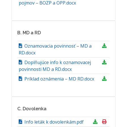
pojmov – BOZP a OPP.docx
B. MD a RD
Oznamovacia povinnosť – MD a
RD.docx
Doplňujúce info k oznamovacej
povinnosti MD a RD.docx
Príklad oznámenia – MD RD.docx
C. Dovolenka
Info leták k dovolenkám.pdf