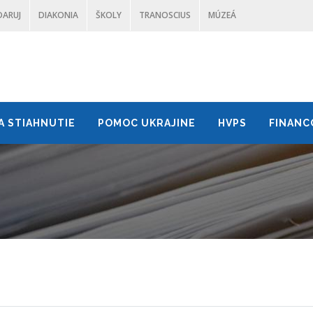
DARUJ
DIAKONIA
ŠKOLY
TRANOSCIUS
MÚZEÁ
A STIAHNUTIE
POMOC UKRAJINE
HVPS
FINANC