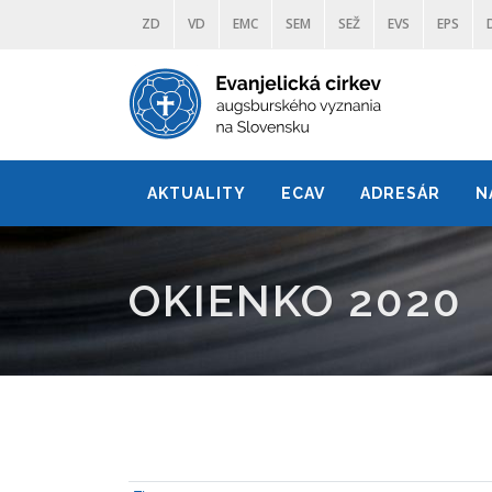
ZD
VD
EMC
SEM
SEŽ
EVS
EPS
AKTUALITY
ECAV
ADRESÁR
N
OKIENKO 2020