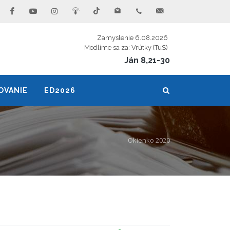
Zamyslenie 6.08.2026
Modlíme sa za: Vrútky (TuS)
Ján 8,21-30
OVANIE
ED2026
Okienko 2020