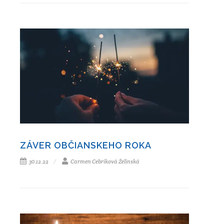
ZÁVER OBČIANSKEHO ROKA
30.12.22
Carmen Cebriková Želinská