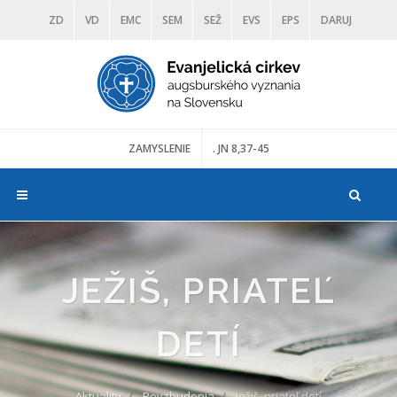
ZD
VD
EMC
SEM
SEŽ
EVS
EPS
DARUJ
DIAKONIA
ŠKOLY
TRANOSCIUS
MÚZEÁ
ZAMYSLENIE
. JN 8,37-45
JEŽIŠ, PRIATEĽ
DETÍ
Aktuality
Povzbudenia
Ježiš, priateľ detí