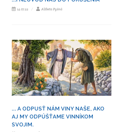
14.07.22
Alžbeta Pyšná
... A ODPUSŤ NÁM VINY NAŠE, AKO
AJ MY ODPÚŠŤAME VINNÍKOM
SVOJIM.