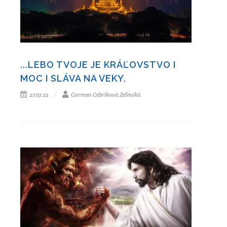
...LEBO TVOJE JE KRÁĽOVSTVO I
MOC I SLÁVA NA VEKY.
27.07.22
Carmen Cebriková Želinská