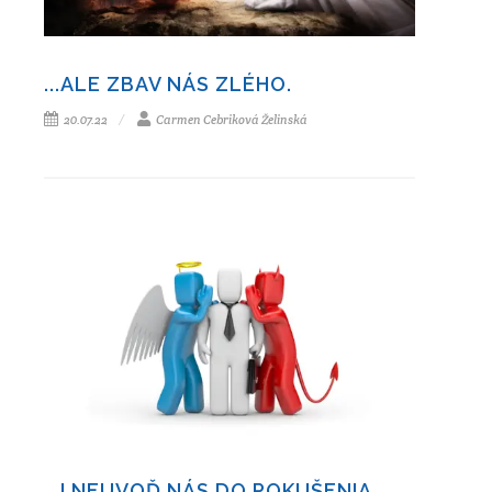
...ALE ZBAV NÁS ZLÉHO.
20.07.22
Carmen Cebriková Želinská
...I NEUVOĎ NÁS DO POKUŠENIA