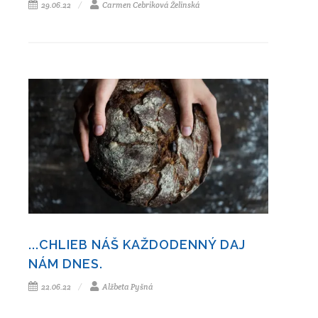
29.06.22
Carmen Cebriková Želinská
...CHLIEB NÁŠ KAŽDODENNÝ DAJ
NÁM DNES.
22.06.22
Alžbeta Pyšná