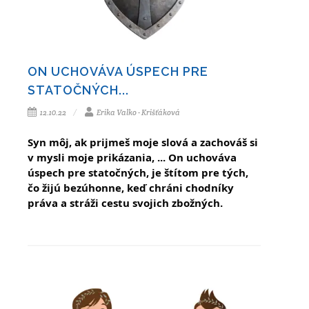
ON UCHOVÁVA ÚSPECH PRE
STATOČNÝCH...
12.10.22
Erika Valko - Krišťáková
Syn môj, ak prijmeš moje slová a zachováš si
v mysli moje prikázania, ...
On uchováva
úspech pre statočných, je štítom pre tých,
čo žijú bezúhonne, keď chráni chodníky
práva a stráži cestu svojich zbožných.