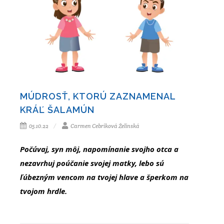
MÚDROSŤ, KTORÚ ZAZNAMENAL
KRÁĽ ŠALAMÚN
05.10.22
Carmen Cebriková Želinská
Počúvaj, syn môj, napomínanie svojho otca a
nezavrhuj poúčanie svojej matky, lebo sú
ľúbezným vencom na tvojej hlave a šperkom na
tvojom hrdle.