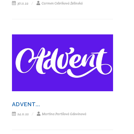
30.11.22
Carmen Cebriková Želinská
ADVENT...
24.11.22
Martina Partilová Gdovinová