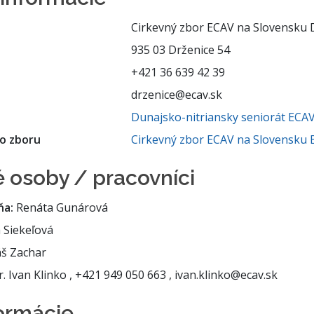
Cirkevný zbor ECAV na Slovensku 
935 03 Drženice 54
+421 36 639 42 39
drzenice@ecav.sk
Dunajsko-nitriansky seniorát ECA
o zboru
Cirkevný zbor ECAV na Slovensku 
 osoby / pracovníci
ňa:
Renáta Gunárová
Siekeľová
š Zachar
 Ivan Klinko , +421 949 050 663 , ivan.klinko@ecav.sk
formácie