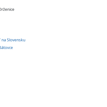
Drženice
V na Slovensku
Bátovce