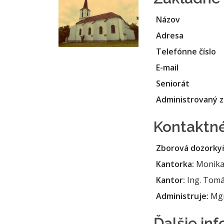
Názov
Adresa
Telefónne číslo
E-mail
Seniorát
Administrovaný z
Kontaktné
Zborová dozorky
Kantorka:
Monika 
Kantor:
Ing. Tomá
Administruje:
Mgr.
Ďalšie in