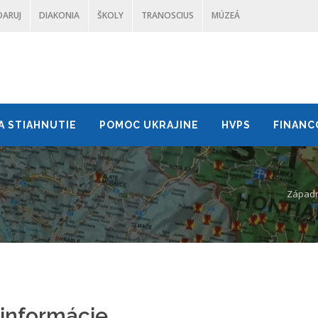
DARUJ
DIAKONIA
ŠKOLY
TRANOSCIUS
MÚZEÁ
A STIAHNUTIE
POMOC UKRAJINE
HVPS
FINANC
Západný
informácie