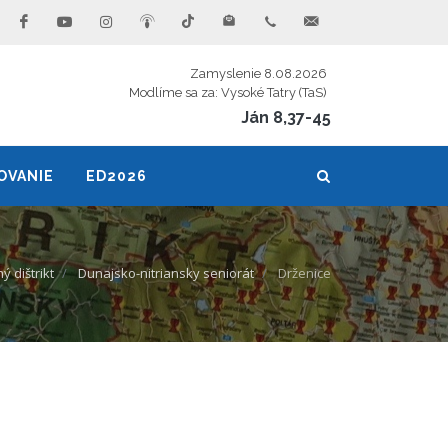
Zamyslenie 8.08.2026
Modlíme sa za: Vysoké Tatry (TaS)
Ján 8,37-45
OVANIE
ED2026
 dištrikt
Dunajsko-nitriansky seniorát
Drženice