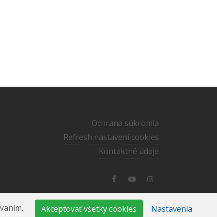
Ochrana súkromia
Refresh nastavení cookies
Kontaktné údaje
media@ecav.sk
·
02/59 201 220
ívaním.
Akceptovať všetky cookies
Nastavenia