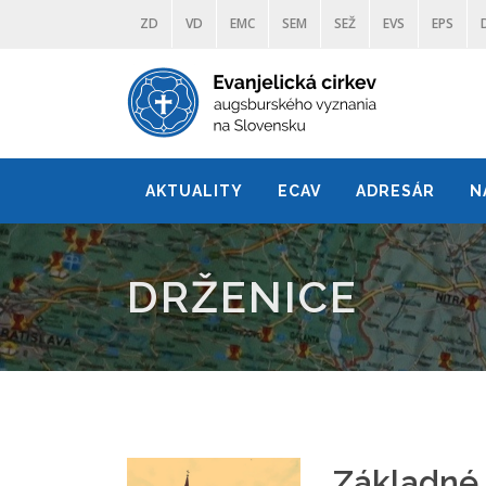
ZD
VD
EMC
SEM
SEŽ
EVS
EPS
AKTUALITY
ECAV
ADRESÁR
N
DRŽENICE
Základné 