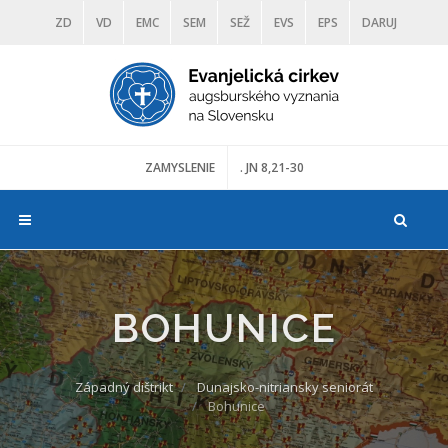
ZD
VD
EMC
SEM
SEŽ
EVS
EPS
DARUJ
DIAKONIA
ŠKOLY
TRANOSCIUS
MÚZEÁ
ZAMYSLENIE
. JN 8,21-30
BOHUNICE
Západný dištrikt
Dunajsko-nitriansky seniorát
Bohunice