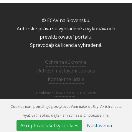
© ECAV na Slovensku.
Autorské práva sú vyhradené a vykonáva ich
prevádzkovateľ portálu.
Spravodajská licencia vyhradená.
Ochrana súkromia
Refresh nastavení cookies
Kontaktné údaje
Realizácia
Flowis s.r.o.
2019 - 2026
Cookies nám pomáhajú poskytovať Vám naše služby. Ak ich chcete
využívať naplno, dajte nám súhlas s ich používaním.
media@ecav.sk
02/59 201 220
Akceptovať všetky cookies
Nastavenia