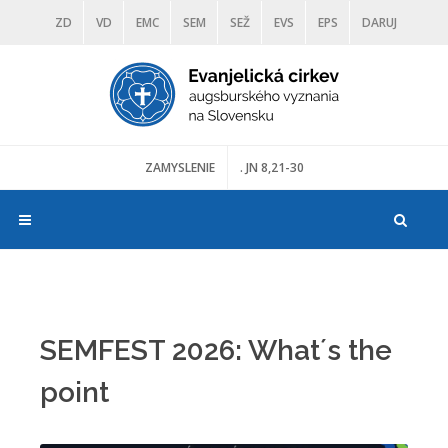
ZD
VD
EMC
SEM
SEŽ
EVS
EPS
DARUJ
DIAKONIA
ŠKOLY
TRANOSCIUS
MÚZEÁ
ZAMYSLENIE
. JN 8,21-30
SEMFEST 2026: What´s the
point