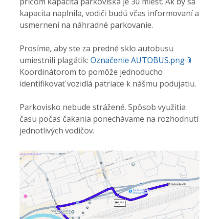
pričom kapacita parkoviska je 30 miest. Ak by sa
kapacita naplnila, vodiči budú včas informovaní a
usmernení na náhradné parkovanie.
Prosíme, aby ste za predné sklo autobusu
umiestnili plagátik:
Označenie AUTOBUS.png
Koordinátorom to pomôže jednoducho
identifikovať vozidlá patriace k nášmu podujatiu.
Parkovisko nebude strážené. Spôsob využitia
času počas čakania ponechávame na rozhodnutí
jednotlivých vodičov.