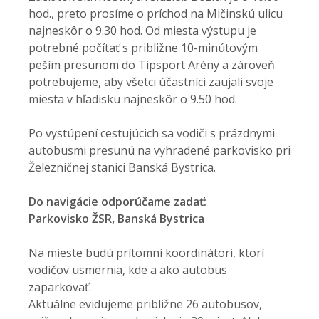
hod., preto prosíme o príchod na Mičinskú ulicu
najneskôr o 9.30 hod. Od miesta výstupu je
potrebné počítať s približne 10-minútovým
peším presunom do Tipsport Arény a zároveň
potrebujeme, aby všetci účastníci zaujali svoje
miesta v hľadisku najneskôr o 9.50 hod.
Po vystúpení cestujúcich sa vodiči s prázdnymi
autobusmi presunú na vyhradené parkovisko pri
Železničnej stanici Banská Bystrica.
Do navigácie odporúčame zadať:
Parkovisko ŽSR, Banská Bystrica
Na mieste budú prítomní koordinátori, ktorí
vodičov usmernia, kde a ako autobus
zaparkovať.
Aktuálne evidujeme približne 26 autobusov,