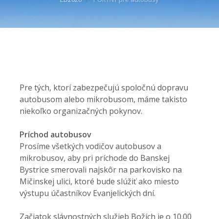
Pre tých, ktorí zabezpečujú spoločnú dopravu
autobusom alebo mikrobusom, máme takisto
niekoľko organizačných pokynov.
Príchod autobusov
Prosíme všetkých vodičov autobusov a
mikrobusov, aby pri príchode do Banskej
Bystrice smerovali najskôr na parkovisko na
Mičinskej ulici, ktoré bude slúžiť ako miesto
výstupu účastníkov Evanjelických dní.
Začiatok slávnostných služieb Božích je o 10.00