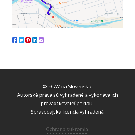
© ECAV na Slovensku.
Autorské práva sú vyhradené a vykonáva ich
prevádzkovateľ portálu.
Spravodajská licencia vyhradená.
Ochrana súkromia