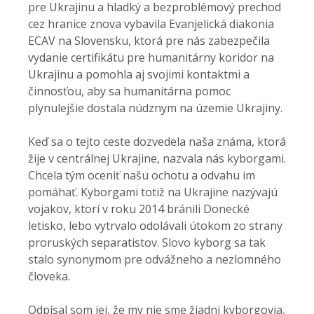
pre Ukrajinu a hladký a bezproblémový prechod
cez hranice znova vybavila Evanjelická diakonia
ECAV na Slovensku, ktorá pre nás zabezpečila
vydanie certifikátu pre humanitárny koridor na
Ukrajinu a pomohla aj svojimi kontaktmi a
činnosťou, aby sa humanitárna pomoc
plynulejšie dostala núdznym na územie Ukrajiny.
Keď sa o tejto ceste dozvedela naša známa, ktorá
žije v centrálnej Ukrajine, nazvala nás kyborgami.
Chcela tým oceniť našu ochotu a odvahu im
pomáhať. Kyborgami totiž na Ukrajine nazývajú
vojakov, ktorí v roku 2014 bránili Donecké
letisko, lebo vytrvalo odolávali útokom zo strany
proruských separatistov. Slovo kyborg sa tak
stalo synonymom pre odvážneho a nezlomného
človeka.
Odpísal som jej, že my nie sme žiadni kyborgovia,