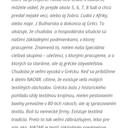
môžete vidieť, že prejde okolo 5, 6, 7, 8 ľudí a chcú
predať nejaké veci, alebo aj žobrú. Ľudia z Afriky,
alebo napr. z Bulharska a dokonca aj Gréci. To
ukazuje, že chudoba a hospodárska situácia sú
našimi základnými podmienkami, v ktorej
pracujeme. Znamená to, nielen naša špeciálna
cieľová skupina – utečenci, s ktorými pracujeme, a o
ktorých sa staráme, ale aj grécke obyvateľstva.
Chudoba je veľmi vysoká v Grécku.
Keď sa priblížime
k dielni NAOMI. cítime, že existuje veľa malých
textilných obchodov. Grécko bolo z historického
pohľadu vždy textilnou krajinou, nielen pestovaním
bavlny prevažne v 80-tich rokoch, ale aj spracovaním
textilu. Boli tu nemecké firmy. Existuje textilná
tradícia. Preto to tak veľmi zdôrazňujem, lebo pre
nás ako NAOMI je textil základným predmetom.