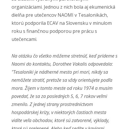
organizáciami. Jednou z nich bola aj ekumenická
dielňa pre utečencov NAOMI v Tesalonikách,
ktorú podporila ECAV na Slovensku v minulom
roku s finančnou podporou pre prácu s
utečencami.
Na otázku čo všetko môžeme stretnúť, keď prídeme s
Naomi do kontaktu, Dorothee Vakalis odpovedala:
"
Tesaloniki je nádherné mesto pri mori, nikdy sa
nemôžete stratiť, pretože sa vždy orientujete podľa
mora. Žijem v tomto meste od roku 1974 a musím
povedať, že sa za posledných 5, 6, 7 rokov veľmi
zmenilo. Z jednej strany prostredníctvom
hospodárskej krízy, v niektorých častiach mesta
vidíte veľa obchodov, ktoré sú zatvorené, výklady,
ktoré sú prelepené. Alebo keď sedíte v kaviarni,