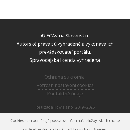
© ECAV na Slovensku.
Autorské práva sú vyhradené a vykonáva ich
prevádzkovateľ portálu.
Spravodajská licencia vyhradená.
Ochrana súkromia
Refresh nastavení cookies
Kontaktné údaje
Realizácia
Flowis s.r.o.
2019 - 2026
Cookies nám pomáhajú poskytovať Vám naše služby. Ak ich chcete
využívať naplno, dajte nám súhlas s ich používaním.