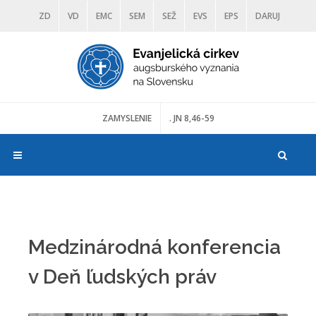
ZD
VD
EMC
SEM
SEŽ
EVS
EPS
DARUJ
DIAKONIA
ŠKOLY
TRANOSCIUS
MÚZEÁ
ZAMYSLENIE
. JN 8,46-59
Medzinárodná konferencia
v Deň ľudských práv