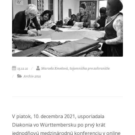
15.12.21
Marcela Kmeťová, tajomníčka pre zahraničie
Archív 2021
V piatok, 10. decembra 2021, usporiadala
Diakonia vo Württembersku po prvý krát
jednodňovú medzinárodnú konferenciu v online