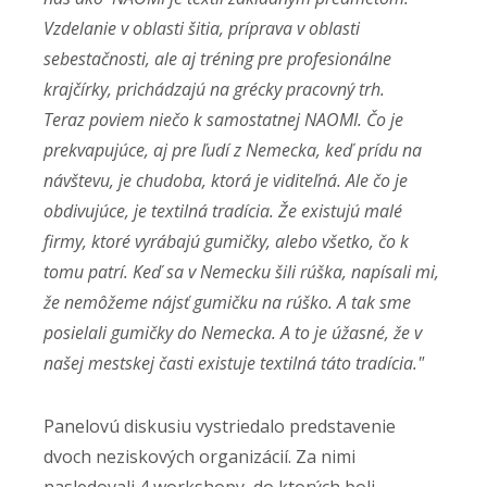
Vzdelanie v oblasti šitia, príprava v oblasti
sebestačnosti, ale aj tréning pre profesionálne
krajčírky, prichádzajú na grécky pracovný trh.
Teraz poviem niečo k samostatnej NAOMI. Čo je
prekvapujúce, aj pre ľudí z Nemecka, keď prídu na
návštevu, je chudoba, ktorá je viditeľná. Ale čo je
obdivujúce, je textilná tradícia. Že existujú malé
firmy, ktoré vyrábajú gumičky, alebo všetko, čo k
tomu patrí. Keď sa v Nemecku šili rúška, napísali mi,
že nemôžeme nájsť gumičku na rúško. A tak sme
posielali gumičky do Nemecka. A to je úžasné, že v
našej mestskej časti existuje textilná táto tradícia."
Panelovú diskusiu vystriedalo predstavenie
dvoch neziskových organizácií. Za nimi
nasledovali 4 workshopy, do ktorých boli