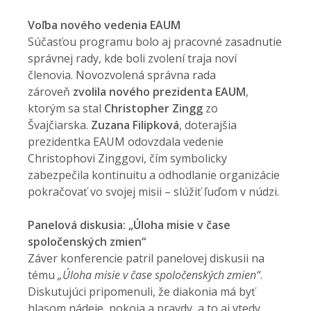
Voľba nového vedenia EAUM
Súčasťou programu bolo aj pracovné zasadnutie
správnej rady, kde boli zvolení traja noví
členovia. Novozvolená správna rada
zároveň
zvolila nového prezidenta EAUM
,
ktorým sa stal
Christopher Zingg
zo
Švajčiarska.
Zuzana Filipková
, doterajšia
prezidentka EAUM odovzdala vedenie
Christophovi Zinggovi, čím symbolicky
zabezpečila kontinuitu a odhodlanie organizácie
pokračovať vo svojej misii – slúžiť ľuďom v núdzi.
Panelová diskusia: „Úloha misie v čase
spoločenských zmien“
Záver konferencie patril panelovej diskusii na
tému
„Úloha misie v čase spoločenských zmien“
.
Diskutujúci pripomenuli, že diakonia má byť
hlasom nádeje, pokoja a pravdy, a to aj vtedy,