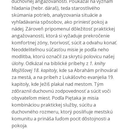
duchovnej angažovanosti. Poukázal na význam
hľadania (hebr. dáraš), teda starostlivého
skúmania potrieb, analyzovania situácie a
vyhľadávania spôsobov, ako priniesť pokoj a
nádej. Zároveň pripomenul dôležitosť praktickej
angažovanosti, ktorá si vyžaduje prekročenie
komfortnej zóny, tvorivosť, súcit a odvahu konať.
Neoddeliteľnou súčasťou misie je podľa neho
modlitba, ktorú označil za skrytú polovicu našej
úlohy. Odkázal na biblické príbehy z
1. knihy
Mojžišovej 18. kapitoly
, kde sa Abrahám prihováral
za mestá, a na príbeh z Lukášovho evanjelia 19.
kapitoly, kde Ježiš plakal nad mestom. Tým
zdôraznil duchovnú zodpovednosť a súcit voči
obyvateľom miest. Podľa Piętaka je misia
kombináciou praktickej služby, súcitu a
duchovného rozmeru, ktorý posilňuje mestskú
komunitu a prináša ľuďom pocit dôstojnosti a
pokoja.