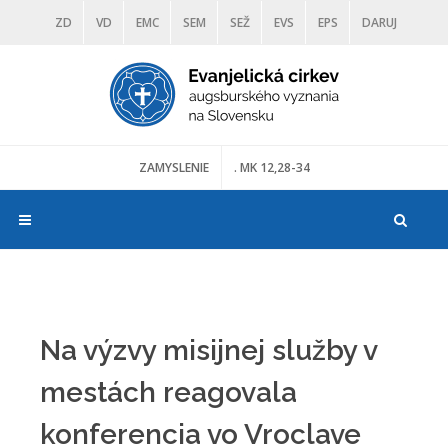
ZD
VD
EMC
SEM
SEŽ
EVS
EPS
DARUJ
DIAKONIA
ŠKOLY
TRANOSCIUS
MÚZEÁ
ZAMYSLENIE
. MK 12,28-34
Na výzvy misijnej služby v
mestách reagovala
konferencia vo Vroclave