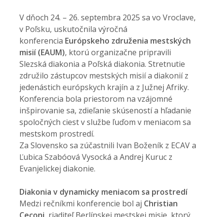
V dňoch 24. – 26. septembra 2025 sa vo Vroclave,
v Poľsku, uskutočnila výročná
konferencia
Európskeho združenia mestských
misií (EAUM)
, ktorú organizačne pripravili
Slezská diakonia a Poľská diakonia. Stretnutie
združilo zástupcov mestských misií a diakonií z
jedenástich európskych krajín a z Južnej Afriky.
Konferencia bola priestorom na vzájomné
inšpirovanie sa, zdieľanie skúseností a hľadanie
spoločných ciest v službe ľuďom v meniacom sa
mestskom prostredí.
Za Slovensko sa zúčastnili Ivan Boženík z ECAV a
Ľubica Szabóová Vysocká a Andrej Kuruc z
Evanjelickej diakonie.
Diakonia v dynamicky meniacom sa prostredí
Medzi rečníkmi konferencie bol aj
Christian
Ceconi
, riaditeľ Berlínskej mestskej misie, ktorý