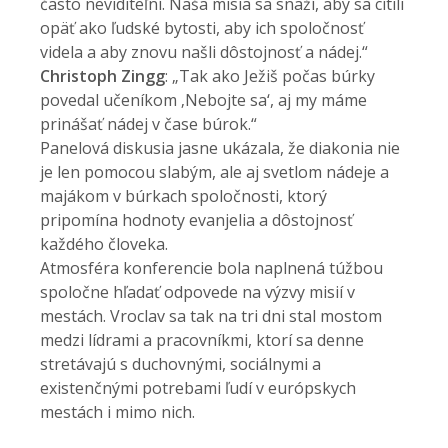
často neviditeľní. Naša misia sa snaží, aby sa cítili
opäť ako ľudské bytosti, aby ich spoločnosť
videla a aby znovu našli dôstojnosť a nádej.“
Christoph Zingg
: „Tak ako Ježiš počas búrky
povedal učeníkom ‚Nebojte sa‘, aj my máme
prinášať nádej v čase búrok.“
Panelová diskusia jasne ukázala, že diakonia nie
je len pomocou slabým, ale aj svetlom nádeje a
majákom v búrkach spoločnosti, ktorý
pripomína hodnoty evanjelia a dôstojnosť
každého človeka.
Atmosféra konferencie bola naplnená túžbou
spoločne hľadať odpovede na výzvy misií v
mestách. Vroclav sa tak na tri dni stal mostom
medzi lídrami a pracovníkmi, ktorí sa denne
stretávajú s duchovnými, sociálnymi a
existenčnými potrebami ľudí v európskych
mestách i mimo nich.