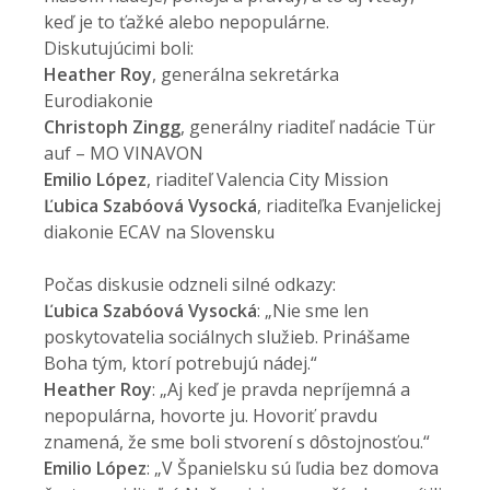
keď je to ťažké alebo nepopulárne.
Diskutujúcimi boli:
Heather Roy
, generálna sekretárka
Eurodiakonie
Christoph Zingg
, generálny riaditeľ nadácie Tür
auf – MO VINAVON
Emilio López
, riaditeľ Valencia City Mission
Ľubica Szabóová Vysocká
, riaditeľka Evanjelickej
diakonie ECAV na Slovensku
Počas diskusie odzneli silné odkazy:
Ľubica Szabóová Vysocká
: „Nie sme len
poskytovatelia sociálnych služieb. Prinášame
Boha tým, ktorí potrebujú nádej.“
Heather Roy
: „Aj keď je pravda nepríjemná a
nepopulárna, hovorte ju. Hovoriť pravdu
znamená, že sme boli stvorení s dôstojnosťou.“
Emilio López
: „V Španielsku sú ľudia bez domova