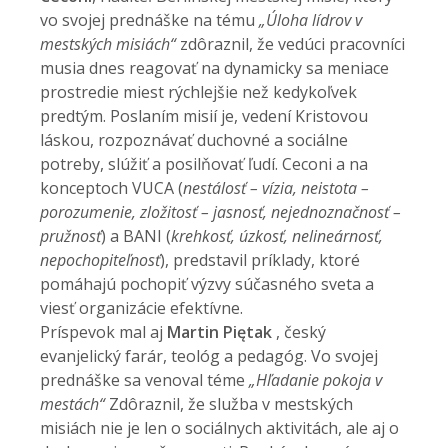
vo svojej prednáške na tému
„Úloha lídrov v
mestských misiách“
zdôraznil, že vedúci pracovníci
musia dnes reagovať na dynamicky sa meniace
prostredie miest rýchlejšie než kedykoľvek
predtým. Poslaním misií je, vedení Kristovou
láskou, rozpoznávať duchovné a sociálne
potreby, slúžiť a posilňovať ľudí. Ceconi a na
konceptoch VUCA (
nestálosť – vízia, neistota –
porozumenie, zložitosť – jasnosť, nejednoznačnosť –
pružnosť
) a BANI (
krehkosť, úzkosť, nelineárnosť,
nepochopiteľnosť
), predstavil príklady, ktoré
pomáhajú pochopiť výzvy súčasného sveta a
viesť organizácie efektívne.
Príspevok mal aj
Martin Piętak
, český
evanjelický farár, teológ a pedagóg. Vo svojej
prednáške sa venoval téme
„Hľadanie pokoja v
mestách“
Zdôraznil, že služba v mestských
misiách nie je len o sociálnych aktivitách, ale aj o