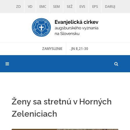
ZD
VD
EMC
SEM
SEŽ
EVS
EPS
DARUJ
DIAKONIA
ŠKOLY
TRANOSCIUS
MÚZEÁ
ZAMYSLENIE
. JN 8,21-30
Ženy sa stretnú v Horných
Zeleniciach