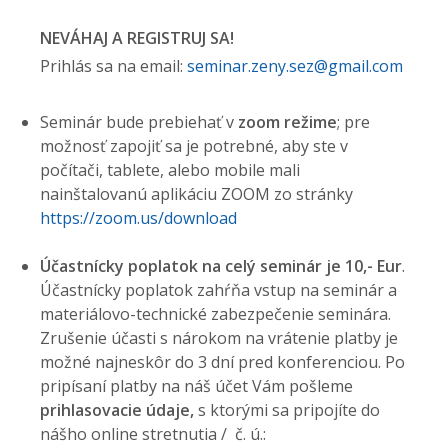
NEVÁHAJ A REGISTRUJ SA!
Prihlás sa na email:
seminar.zeny.sez@gmail.com
Seminár bude prebiehať v
zoom režime
; pre
možnosť zapojiť sa je potrebné, aby ste v
počítači, tablete, alebo mobile mali
nainštalovanú aplikáciu ZOOM zo stránky
https://zoom.us/download
Účastnícky poplatok na celý seminár je 10,- Eur
.
Účastnícky poplatok zahŕňa vstup na seminár a
materiálovo-technické zabezpečenie seminára.
Zrušenie účasti s nárokom na vrátenie platby je
možné najneskôr do 3 dní pred konferenciou. Po
pripísaní platby na náš účet Vám pošleme
prihlasovacie údaje,
s ktorými sa pripojíte do
nášho online stretnutia / č. ú.: