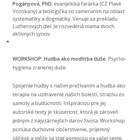
Pogányová, PhD.
evanjelická farárka (CZ Plavé
Vozokany) a teologička so zameraním na oblasť
systematiky a dogmatiky. Venuje sa prekladu
Lutherových diel. Je rozvedená mama dvoch
aktívnych synov.
WORKSHOP: Hudba ako modlitba duše.
Psycho-
hygiena zranenej duše.
Spojenie hudby s našim prežívaním a hudba ako
terapia na uzdravenie našich bolestí, strachu zo
samoty a budúcnosti. Inšpiráciou pre jej
autorské texty je skúsenosť, ktorá je zároveň
jedným z najvzácnejších darov života. Workshop
ponúka duchovné občerstvenie, príjemný
zážitok a môže sa stať pomocou na vašej ceste.