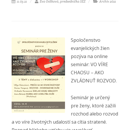
11.03.21
Eva Oslíková, predsedníčka SEŽ
Archív 2021
Spoločenstvo
evanjelických žien
pozýva na online
seminár: VO VÍRE
CHAOSU – AKO
ZVLÁDNUŤ ROZVOD.
Seminár je určený
pre ženy, ktoré zažili
rozchod alebo rozvod
a vo víre životných udalostí sa cítia stratené.