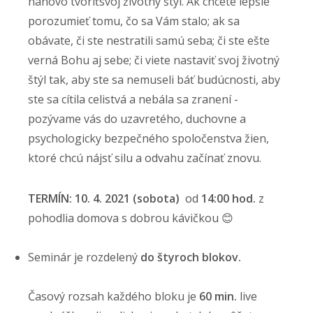
nanovo tvoriťsvoj životný štýl. Ak chcete lepšie
porozumieť tomu, čo sa Vám stalo; ak sa
obávate, či ste nestratili samú seba; či ste ešte
verná Bohu aj sebe; či viete nastaviť svoj životný
štýl tak, aby ste sa nemuseli báť budúcnosti, aby
ste sa cítila celistvá a nebála sa zranení -
pozývame vás do uzavretého, duchovne a
psychologicky bezpečného spoločenstva žien,
ktoré chcú nájsť silu a odvahu začínať znovu.
TERMÍN:
10. 4. 2021 (sobota)
od
14:00 hod.
z
pohodlia domova s dobrou kávičkou 😊
Seminár je rozdelený
do štyroch blokov.
Časový rozsah každého bloku je
60 min.
live