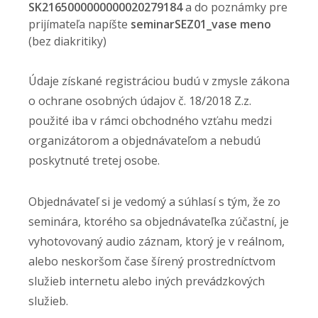
SK2165000000000020279184
a do poznámky pre
prijímateľa napíšte
seminarSEZ01_vase meno
(bez diakritiky)
Údaje získané registráciou budú v zmysle zákona
o ochrane osobných údajov č. 18/2018 Z.z.
použité iba v rámci obchodného vzťahu medzi
organizátorom a objednávateľom a nebudú
poskytnuté tretej osobe.
Objednávateľ si je vedomý a súhlasí s tým, že zo
seminára, ktorého sa objednávateľka zúčastní, je
vyhotovovaný audio záznam, ktorý je v reálnom,
alebo neskoršom čase šírený prostredníctvom
služieb internetu alebo iných prevádzkových
služieb.