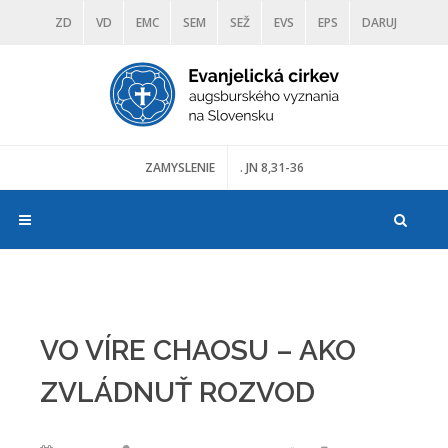
ZD
VD
EMC
SEM
SEŽ
EVS
EPS
DARUJ
DIAKONIA
ŠKOLY
TRANOSCIUS
MÚZEÁ
ZAMYSLENIE
. JN 8,31-36
VO VÍRE CHAOSU – AKO
ZVLÁDNUŤ ROZVOD