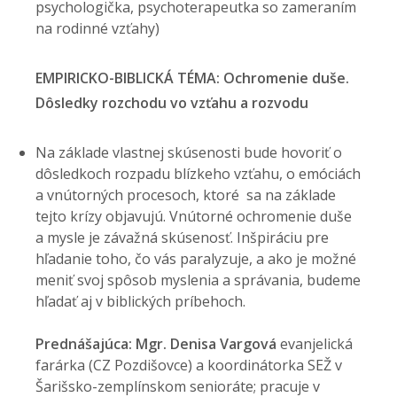
psychologička, psychoterapeutka so zameraním
na rodinné vzťahy)
EMPIRICKO-BIBLICKÁ TÉMA: Ochromenie duše.
Dôsledky rozchodu vo vzťahu a rozvodu
Na základe vlastnej skúsenosti bude hovoriť o
dôsledkoch rozpadu blízkeho vzťahu, o emóciách
a vnútorných procesoch, ktoré sa na základe
tejto krízy objavujú. Vnútorné ochromenie duše
a mysle je závažná skúsenosť. Inšpiráciu pre
hľadanie toho, čo vás paralyzuje, a ako je možné
meniť svoj spôsob myslenia a správania, budeme
hľadať aj v biblických príbehoch.
Prednášajúca: Mgr. Denisa Vargová
evanjelická
farárka (CZ Pozdišovce) a koordinátorka SEŽ v
Šarišsko-zemplínskom senioráte; pracuje v