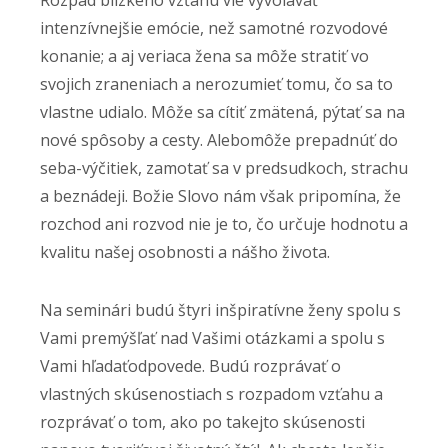
Rozpad blízkeho vzťahu vie vyvolávať
intenzívnejšie emócie, než samotné rozvodové
konanie; a aj veriaca žena sa môže stratiť vo
svojich zraneniach a nerozumieť tomu, čo sa to
vlastne udialo. Môže sa cítiť zmätená, pýtať sa na
nové spôsoby a cesty. Alebomôže prepadnúť do
seba-výčitiek, zamotať sa v predsudkoch, strachu
a beznádeji. Božie Slovo nám však pripomína, že
rozchod ani rozvod nie je to, čo určuje hodnotu a
kvalitu našej osobnosti a nášho života.
Na seminári budú štyri inšpiratívne ženy spolu s
Vami premýšľať nad Vašimi otázkami a spolu s
Vami hľadaťodpovede. Budú rozprávať o
vlastných skúsenostiach s rozpadom vzťahu a
rozprávať o tom, ako po takejto skúsenosti