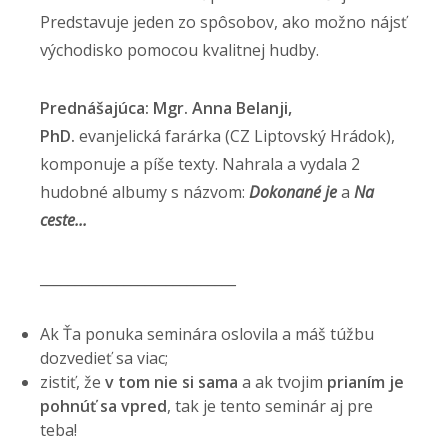
Predstavuje jeden zo spôsobov, ako možno nájsť
východisko pomocou kvalitnej hudby.
Prednášajúca:
Mgr. Anna Belanji,
PhD.
evanjelická farárka (CZ Liptovský Hrádok),
komponuje a píše texty. Nahrala a vydala 2
hudobné albumy s názvom:
Dokonané je
a
Na
ceste...
____________________________
Ak Ťa ponuka seminára oslovila a máš túžbu
dozvedieť sa viac;
zistiť, že
v tom nie si sama
a ak tvojim
prianím je
pohnúť sa vpred
, tak je tento seminár aj pre
teba!