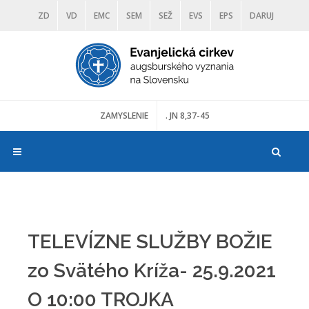
ZD
VD
EMC
SEM
SEŽ
EVS
EPS
DARUJ
DIAKONIA
ŠKOLY
TRANOSCIUS
MÚZEÁ
ZAMYSLENIE
. JN 8,37-45
TELEVÍZNE SLUŽBY BOŽIE
zo Svätého Kríža- 25.9.2021
O 10:00 TROJKA