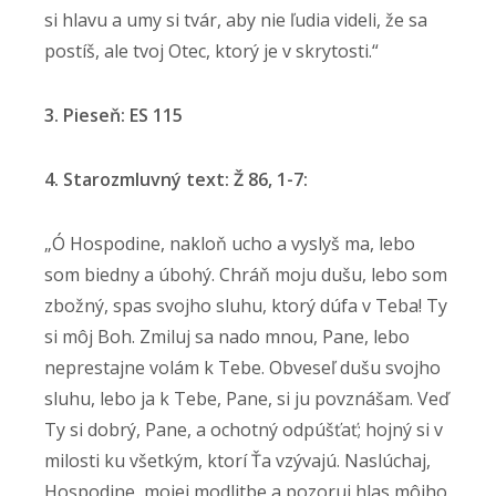
si hlavu a umy si tvár, aby nie ľudia videli, že sa
postíš, ale tvoj Otec, ktorý je v skrytosti.“
3. Pieseň: ES 115
4. Starozmluvný text: Ž 86, 1-7:
„Ó Hospodine, nakloň ucho a vyslyš ma, lebo
som biedny a úbohý. Chráň moju dušu, lebo som
zbožný, spas svojho sluhu, ktorý dúfa v Teba! Ty
si môj Boh. Zmiluj sa nado mnou, Pane, lebo
neprestajne volám k Tebe. Obveseľ dušu svojho
sluhu, lebo ja k Tebe, Pane, si ju povznášam. Veď
Ty si dobrý, Pane, a ochotný odpúšťať; hojný si v
milosti ku všetkým, ktorí Ťa vzývajú. Naslúchaj,
Hospodine, mojej modlitbe a pozoruj hlas môjho