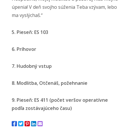
úpenia! V deň svojho súženia Teba vzývam, lebo
ma vyslýchaš.“
5. Pieseň: ES 103
6. Príhovor
7. Hudobný vstup
8. Modlitba, Otčenáš, požehnanie
9. Pieseň: ES 411 (počet veršov operatívne
podľa zostávajúceho času)