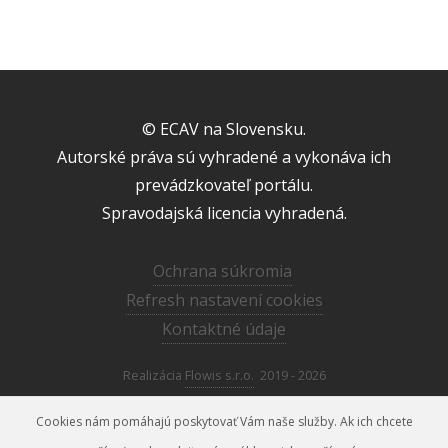
© ECAV na Slovensku.
Autorské práva sú vyhradené a vykonáva ich
prevádzkovateľ portálu.
Spravodajská licencia vyhradená.
Ochrana súkromia
Refresh nastavení cookies
Kontaktné údaje
Realizácia
Flowis s.r.o.
2019 - 2026
Cookies nám pomáhajú poskytovať Vám naše služby. Ak ich chcete