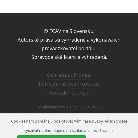
© ECAV na Slovensku.
Autorské práva sú vyhradené a vykonáva ich
prevádzkovateľ portálu.
Spravodajská licencia vyhradená.
Ochrana súkromia
Refresh nastavení cookies
Kontaktné údaje
Realizácia
Flowis s.r.o.
2019 - 2026
Cookies nám pomáhajú poskytovať Vám naše služby. Ak ich chcete
využívať naplno, dajte nám súhlas s ich používaním.
media@ecav.sk
02/59 201 220