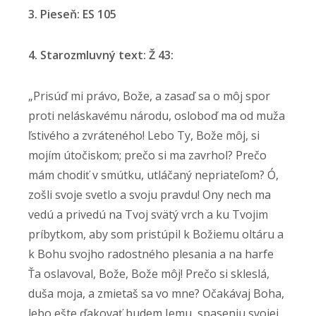
3. Pieseň: ES 105
4. Starozmluvný text: Ž 43:
„Prisúď mi právo, Bože, a zasaď sa o môj spor
proti neláskavému národu, osloboď ma od muža
ľstivého a zvráteného! Lebo Ty, Bože môj, si
mojím útočiskom; prečo si ma zavrhol? Prečo
mám chodiť v smútku, utláčaný nepriateľom? Ó,
zošli svoje svetlo a svoju pravdu! Ony nech ma
vedú a privedú na Tvoj svätý vrch a ku Tvojim
príbytkom, aby som pristúpil k Božiemu oltáru a
k Bohu svojho radostného plesania a na harfe
Ťa oslavoval, Bože, Bože môj! Prečo si skleslá,
duša moja, a zmietaš sa vo mne? Očakávaj Boha,
lebo ešte ďakovať budem Jemu, spaseniu svojej