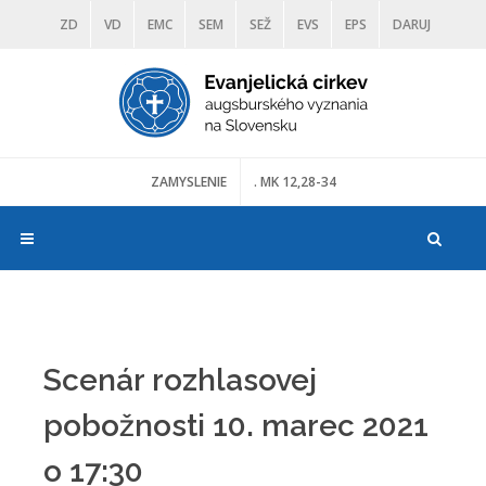
ZD
VD
EMC
SEM
SEŽ
EVS
EPS
DARUJ
DIAKONIA
ŠKOLY
TRANOSCIUS
MÚZEÁ
ZAMYSLENIE
. MK 12,28-34
Scenár rozhlasovej
pobožnosti 10. marec 2021
o 17:30