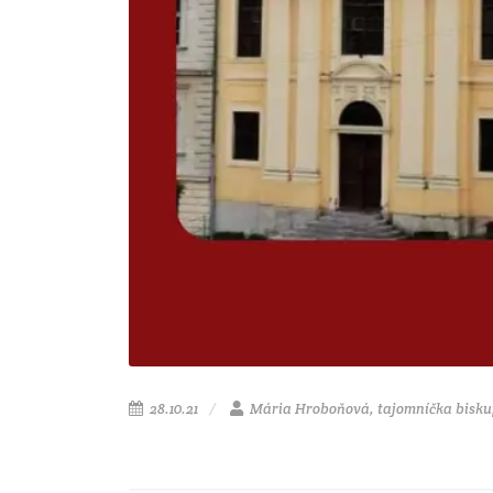
28.10.21
Mária Hroboňová, tajomníčka bisk