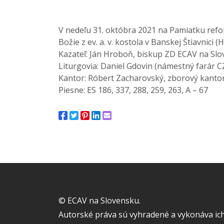
V nedeľu 31. októbra 2021 na Pamiatku refor
Božie z ev. a. v. kostola v Banskej Štiavnici
Kazateľ: Ján Hroboň, biskup ZD ECAV na Sl
Liturgovia: Daniel Gdovin (námestný farár C
Kantor: Róbert Zacharovský, zborový kantor
Piesne: ES 186, 337, 288, 259, 263, A – 67
© ECAV na Slovensku.
Autorské práva sú vyhradené a vykonáva ich