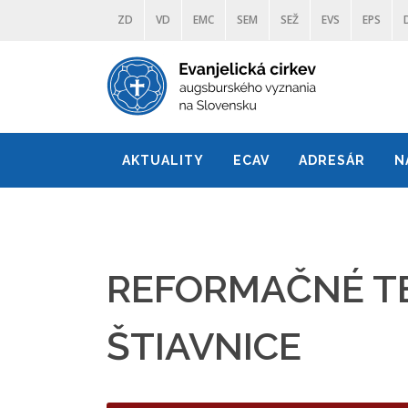
ZD
VD
EMC
SEM
SEŽ
EVS
EPS
AKTUALITY
ECAV
ADRESÁR
N
REFORMAČNÉ TE
ŠTIAVNICE