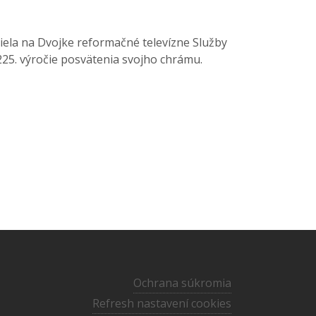
siela na Dvojke reformačné televízne Služby
j 225. výročie posvätenia svojho chrámu.
Ochrana súkromia
Refresh nastavení cookies