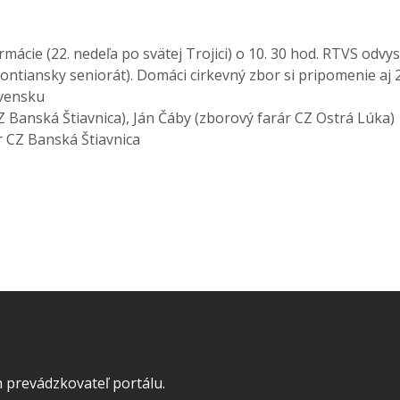
mácie (22. nedeľa po svätej Trojici) o 10. 30 hod. RTVS odvy
 (Hontiansky seniorát). Domáci cirkevný zbor si pripomenie a
ovensku
Z Banská Štiavnica), Ján Čáby (zborový farár CZ Ostrá Lúka)
 CZ Banská Štiavnica
 prevádzkovateľ portálu.