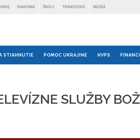
DARUJ
DIAKONIA
ŠKOLY
TRANOSCIUS
MÚZEÁ
A STIAHNUTIE
POMOC UKRAJINE
HVPS
FINANC
LEVÍZNE SLUŽBY BOŽ