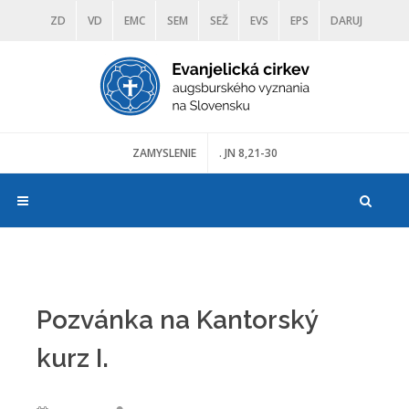
ZD
VD
EMC
SEM
SEŽ
EVS
EPS
DARUJ
DIAKONIA
ŠKOLY
TRANOSCIUS
MÚZEÁ
ZAMYSLENIE
. JN 8,21-30
Pozvánka na Kantorský
kurz I.