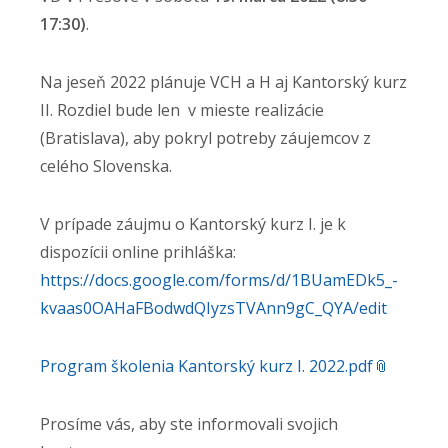
17:30)
.
Na jeseň 2022 plánuje VCH a H aj Kantorský kurz
II. Rozdiel bude len v mieste realizácie
(Bratislava), aby pokryl potreby záujemcov z
celého Slovenska.
V prípade záujmu o Kantorský kurz I. je k
dispozícii online prihláška:
https://docs.google.com/forms/
d/1BUamEDk5_-
kvaas0OAHaFBodwdQIyzsTVAnn9gC_
QYA/edit
Program školenia Kantorský kurz I. 2022.pdf
Prosíme vás, aby ste informovali svojich