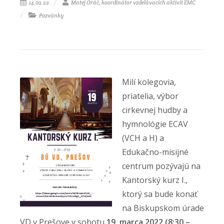
14.02.22
Matej Oráč, koordinátor vzdelávacích aktivít EMC
Pozvánky
Milí kolegovia,
priatelia, výbor
cirkevnej hudby a
hymnológie ECAV
(VCH a H) a
Edukačno-misijné
centrum pozývajú na
Kantorský kurz I.,
ktorý sa bude konať
na Biskupskom úrade
VD v Prešove v sobotu
19. marca 2022 (8:30 –