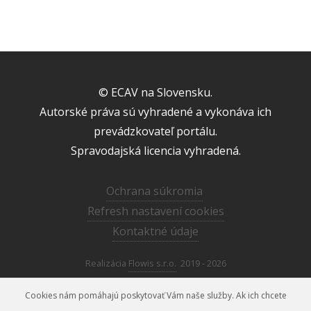
© ECAV na Slovensku.
Autorské práva sú vyhradené a vykonáva ich
prevádzkovateľ portálu.
Spravodajská licencia vyhradená.
Ochrana súkromia
Refresh nastavení cookies
Kontaktné údaje
Realizácia
Flowis s.r.o.
2019 - 2026
Cookies nám pomáhajú poskytovať Vám naše služby. Ak ich chcete