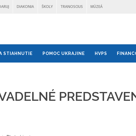
DARUJ
DIAKONIA
ŠKOLY
TRANOSCIUS
MÚZEÁ
A STIAHNUTIE
POMOC UKRAJINE
HVPS
FINANC
IVADELNÉ PREDSTAVE