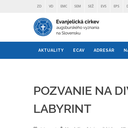
ZD
VD
EMC
SEM
SEŽ
EVS
EPS
AKTUALITY
ECAV
ADRESÁR
N
POZVANIE NA D
LABYRINT