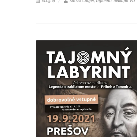
10.09.21
Marek Cingeľ, tajomník biskupa VD