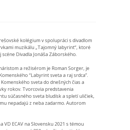
rešovské kolégium v spolupráci s divadlom
vkami muzikálu „Tajomný labyrint“, ktoré
kej scéne Divadla Jonáša Záborského.
náristom a režisérom je Roman Sorger, je
 Komenského “Labyrint sveta a raj srdca”.
t Komenského sveta do dnešných čias a
ovky rokov. Tvorcovia predstavenia
tu súčasného sveta bludísk a spletí uličiek,
komu nepadajú z neba zadarmo. Autorom
dňa VD ECAV na Slovensku 2021 s témou