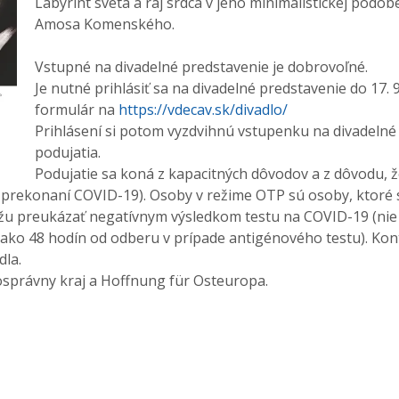
Labyrint sveta a raj srdca v jeho minimalistickej podob
Amosa Komenského.
Vstupné na divadelné predstavenie je dobrovoľné.
Je nutné prihlásiť sa na divadelné predstavenie do 17. 9
formulár na
https://vdecav.sk/divadlo/
Prihlásení si potom vyzdvihnú vstupenku na divadelné
podujatia.
Podujatie sa koná z kapacitných dôvodov a z dôvodu, ž
o prekonaní COVID-19). Osoby v režime OTP sú osoby, ktoré
ôžu preukázať negatívnym výsledkom testu na COVID-19 (nie
ako 48 hodín od odberu v prípade antigénového testu). Kon
dla.
osprávny kraj a Hoffnung für Osteuropa.