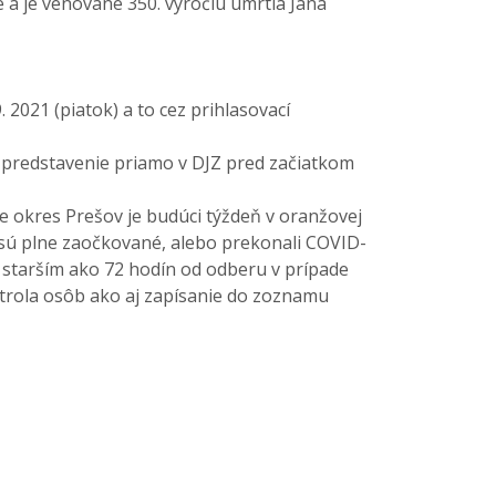
e a je venované 350. výročiu úmrtia Jána
. 2021 (piatok) a to cez prihlasovací
 predstavenie priamo v DJZ pred začiatkom
e okres Prešov je budúci týždeň v oranžovej
 sú plne zaočkované, alebo prekonali COVID-
 starším ako 72 hodín od odberu v prípade
trola osôb ako aj zapísanie do zoznamu