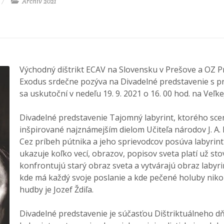
Archív 2021
Východný dištrikt ECAV na Slovensku v Prešove a OZ P
Exodus srdečne pozýva na Divadelné predstavenie s pr
sa uskutoční v nedeľu 19. 9. 2021 o 16. 00 hod. na Veľ
Divadelné predstavenie Tajomný labyrint, ktorého sce
inšpirované najznámejším dielom Učiteľa národov J. A.
Cez príbeh pútnika a jeho sprievodcov posúva labyrin
ukazuje koľko vecí, obrazov, popisov sveta platí už st
konfrontujú starý obraz sveta a vytvárajú obraz labyrin
kde má každý svoje poslanie a kde pečené holuby ni
hudby je Jozef Ždiľa.
Divadelné predstavenie je súčasťou Dištriktuálneho 