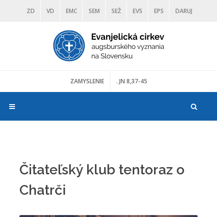
ZD
VD
EMC
SEM
SEŽ
EVS
EPS
DARUJ
DIAKONIA
ŠKOLY
TRANOSCIUS
MÚZEÁ
ZAMYSLENIE
. JN 8,37-45
Čitateľský klub tentoraz o
Chatrči