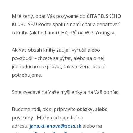
Milé ženy, opäť Vás pozývame do
ČITATEĽSKÉHO
KLUBU SEŽ!
Poďte spolu s nami čítať a debatovať
o knihe (alebo filme) CHATRČ od W.P. Young-a.
Ak Vás obsah knihy zaujal, vyrušil alebo
povzbudil - chcete sa pýtať, alebo sa o nej
jednoducho rozprávať, tak ste žena, ktorú
potrebujeme.
Sme zvedavé na Vaše myšlienky a na Váš pohľad.
Budeme radi, ak si pripravíte
otázky, alebo
postrehy.
Môžete ich poslať na
adresu:
jana.kilianova@sezs.sk
alebo na