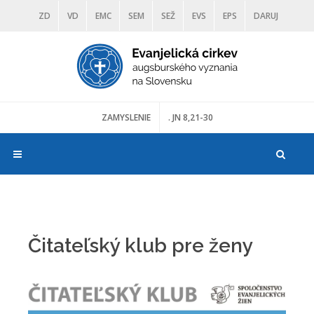
ZD
VD
EMC
SEM
SEŽ
EVS
EPS
DARUJ
DIAKONIA
ŠKOLY
TRANOSCIUS
MÚZEÁ
ZAMYSLENIE
. JN 8,21-30
Čitateľský klub pre ženy