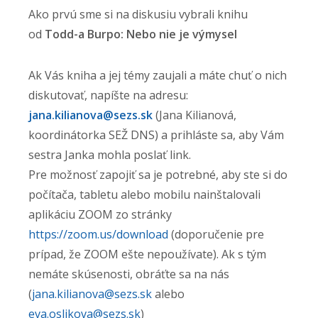
Ako prvú sme si na diskusiu vybrali knihu
od
Todd-a Burpo: Nebo nie je výmysel
Ak Vás kniha a jej témy zaujali a máte chuť o nich
diskutovať, napíšte na adresu:
jana.kilianova@sezs.sk
(Jana Kilianová,
koordinátorka SEŽ DNS) a prihláste sa, aby Vám
sestra Janka mohla poslať link.
Pre možnosť zapojiť sa je potrebné, aby ste si do
počítača, tabletu alebo mobilu nainštalovali
aplikáciu ZOOM zo stránky
https://zoom.us/download
(doporučenie pre
prípad, že ZOOM ešte nepoužívate). Ak s tým
nemáte skúsenosti, obráťte sa na nás
(
jana.kilianova@sezs.sk
alebo
eva.oslikova@sezs.sk
)