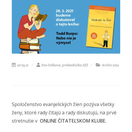
20.03.21
Eva Oslíková, predsedníčka SEŽ
Archív 2021
Spoločenstvo evanjelických žien pozýva všetky
ženy, ktoré rady čítajú a rady diskutujú, na prvé
stretnutie v
ONLINE ČITATEĽSKOM KLUBE.