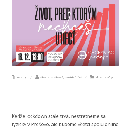
14.12.21
Slavomír Slávik, riaditeľ EVS
Archív 2021
Keďže lockdown stále trvá, nestretneme sa
fyzicky v Prešove, ale budeme všetci spolu online