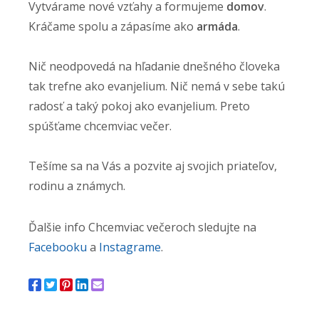
Vytvárame nové vzťahy a formujeme
domov
.
Kráčame spolu a zápasíme ako
armáda
.
Nič neodpovedá na hľadanie dnešného človeka
tak trefne ako evanjelium. Nič nemá v sebe takú
radosť a taký pokoj ako evanjelium. Preto
spúšťame chcemviac večer.
Tešíme sa na Vás a pozvite aj svojich priateľov,
rodinu a známych.
Ďalšie info Chcemviac večeroch sledujte na
Facebooku
a
Instagrame
.