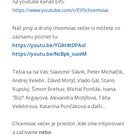
na youtube kanáli EVS:
https://www.youtube.com/c/
EVSchcemviac
Náš prvý a druhý chcemviac večer si môžete zo
záznamu pozrieť tu:
https://youtu.be/YGIH4tDPAoI
https://youtu.be/NcBpk_ouieM
Tešia sa na Vás: Slavomír Slávik, Peter Michalčík,
Andrej Velebír, Dávid Motýľ, Vlado Gál, Stano
Kupský, Šimon Brehuv, Michal Pončák, Ivana
”Bizi” Argayová, Alexandra Motýľová, Táňa
Velebírova, Katarína Pončáková a ďalší…
Chcemviac večer je priestor, kde sme inšpirovaní
a zažívame
nebo
.