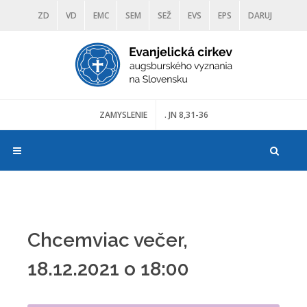
ZD
VD
EMC
SEM
SEŽ
EVS
EPS
DARUJ
DIAKONIA
ŠKOLY
TRANOSCIUS
MÚZEÁ
ZAMYSLENIE
. JN 8,31-36
Chcemviac večer,
18.12.2021 o 18:00