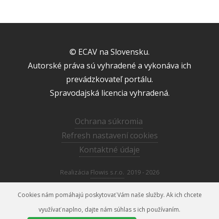
© ECAV na Slovensku.
Autorské práva sú vyhradené a vykonáva ich
prevádzkovateľ portálu.
Spravodajská licencia vyhradená.
Ochrana súkromia
Refresh nastavení cookies
Kontaktné údaje
Realizácia
Flowis s.r.o.
2019 - 2026
Cookies nám pomáhajú poskytovať Vám naše služby. Ak ich chcete
využívať naplno, dajte nám súhlas s ich používaním.
media@ecav.sk
02/59 201 220