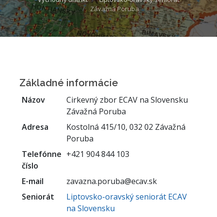
Závažná Poruba
Základné informácie
Názov
Cirkevný zbor ECAV na Slovensku
Závažná Poruba
Adresa
Kostolná 415/10, 032 02 Závažná
Poruba
Telefónne
+421 904 844 103
číslo
E-mail
zavazna.poruba@ecav.sk
Seniorát
Liptovsko-oravský seniorát ECAV
na Slovensku