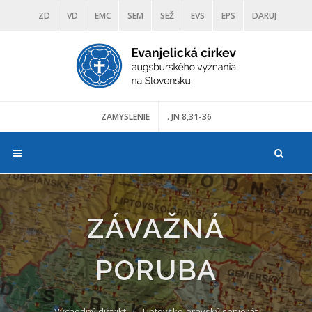
ZD
VD
EMC
SEM
SEŽ
EVS
EPS
DARUJ
DIAKONIA
ŠKOLY
TRANOSCIUS
MÚZEÁ
ZAMYSLENIE
. JN 8,31-36
ZÁVAŽNÁ
PORUBA
Východný dištrikt
Liptovsko-oravský seniorát