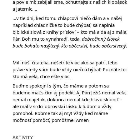
a povie mi: zabíjali sme, ochutnajte z našich klobások
a jaterníc....
...v tie dni, keď tomu chlapcovi niečo dám a v našej
napríklad chladničke to bude chýbať, sa naplnia
biblické slová z Knihy prísloví – kto má a dá aj z mála,
Pán Boh mu to vynahradí, teda:
dobročinný človek
bude bohato nasýtený, kto občerství, bude občerstvený
.
Milí naši čitatelia, nešetrite viac ako sa patrí, lebo
práve vtedy vám bude vždy niečo chýbať. Poznáte to:
kto má veľa, chce ešte viac.
Buďme spokojní s tým, čo máme a potom sa
budeme mať s čím aj podeliť. Aj Pán Ježiš nemal veľa;
nemal majetok, dokonca nemal kde hlavu skloniť –
ale mal v srdci obrovskú lásku k ľuďom a vždy
pomohol. Robme tak aj my! Vždy keď máme
možnosť pomôcť, pomôžme! Amen
AKTIVITY