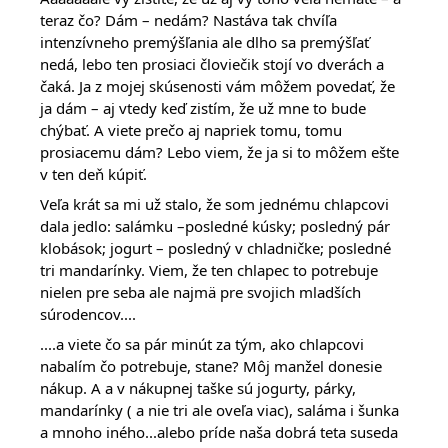
teraz čo? Dám – nedám? Nastáva tak chvíľa
intenzívneho premýšľania ale dlho sa premýšľať
nedá, lebo ten prosiaci človiečik stojí vo dverách a
čaká. Ja z mojej skúsenosti vám môžem povedať, že
ja dám – aj vtedy keď zistím, že už mne to bude
chýbať. A viete prečo aj napriek tomu, tomu
prosiacemu dám? Lebo viem, že ja si to môžem ešte
v ten deň kúpiť.
Veľa krát sa mi už stalo, že som jednému chlapcovi
dala jedlo: salámku –posledné kúsky; posledný pár
klobások; jogurt – posledný v chladničke; posledné
tri mandarínky. Viem, že ten chlapec to potrebuje
nielen pre seba ale najmä pre svojich mladších
súrodencov....
....a viete čo sa pár minút za tým, ako chlapcovi
nabalím čo potrebuje, stane? Môj manžel donesie
nákup. A a v nákupnej taške sú jogurty, párky,
mandarínky ( a nie tri ale oveľa viac), saláma i šunka
a mnoho iného...alebo príde naša dobrá teta suseda