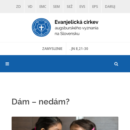
ZD
VD
EMC
SEM
SEŽ
EVS
EPS
DARUJ
DIAKONIA
ŠKOLY
TRANOSCIUS
MÚZEÁ
ZAMYSLENIE
. JN 8,21-30
Dám – nedám?