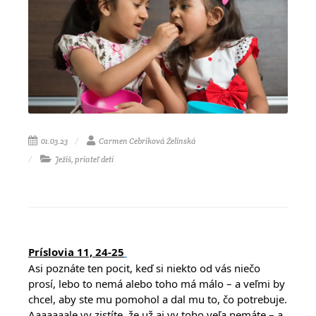
01.03.23
Carmen Cebriková Želinská
Ježiš, priateľ detí
Príslovia 11, 24-25
Asi poznáte ten pocit, keď si niekto od vás niečo
prosí, lebo to nemá alebo toho má málo – a veľmi by
chcel, aby ste mu pomohol a dal mu to, čo potrebuje.
Aaaaaaale vy zistíte, že už aj vy toho veľa nemáte – a