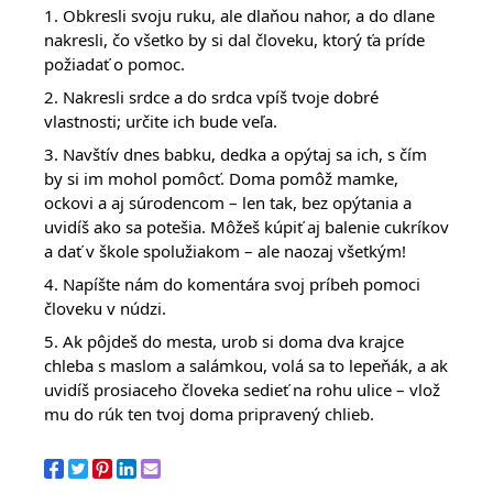
1. Obkresli svoju ruku, ale dlaňou nahor, a do dlane
nakresli, čo všetko by si dal človeku, ktorý ťa príde
požiadať o pomoc.
2. Nakresli srdce a do srdca vpíš tvoje dobré
vlastnosti; určite ich bude veľa.
3. Navštív dnes babku, dedka a opýtaj sa ich, s čím
by si im mohol pomôcť. Doma pomôž mamke,
ockovi a aj súrodencom – len tak, bez opýtania a
uvidíš ako sa potešia. Môžeš kúpiť aj balenie cukríkov
a dať v škole spolužiakom – ale naozaj všetkým!
4. Napíšte nám do komentára svoj príbeh pomoci
človeku v núdzi.
5. Ak pôjdeš do mesta, urob si doma dva krajce
chleba s maslom a salámkou, volá sa to lepeňák, a ak
uvidíš prosiaceho človeka sedieť na rohu ulice – vlož
mu do rúk ten tvoj doma pripravený chlieb.