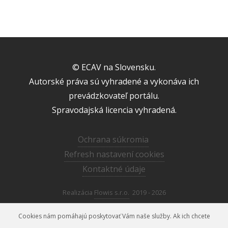
© ECAV na Slovensku.
Autorské práva sú vyhradené a vykonáva ich
prevádzkovateľ portálu.
Spravodajská licencia vyhradená.
Ochrana súkromia
Refresh nastavení cookies
Kontaktné údaje
Realizácia
Flowis s.r.o.
2019 - 2026
Cookies nám pomáhajú poskytovať Vám naše služby. Ak ich chcete