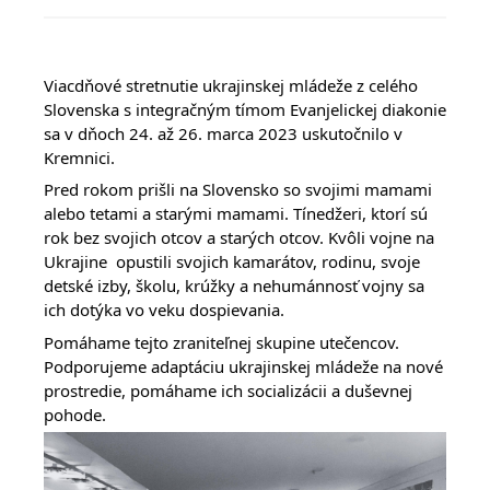
Viacdňové stretnutie ukrajinskej mládeže z celého 
Slovenska s integračným tímom 
Evanjelickej diakonie 
sa
 v dňoch 24. až 26. marca 2023 uskutočnilo v 
Kremnici.
Pred rokom prišli na Slovensko so svojimi mamami 
alebo tetami a starými mamami. Tínedžeri, ktorí sú 
rok bez svojich otcov a starých otcov. Kvôli vojne na 
Ukrajine  opustili svojich kamarátov, rodinu, svoje 
detské izby, školu, krúžky a nehumánnosť vojny sa 
ich dotýka vo veku dospievania. 
Pomáhame tejto zraniteľnej skupine 
utečencov. 
Podporujeme adaptáciu ukrajinskej mládeže na nové 
prostredie, pomáhame ich socializácii a duševnej 
pohode.