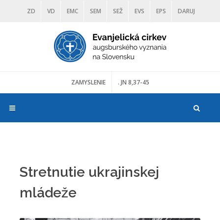
ZD
VD
EMC
SEM
SEŽ
EVS
EPS
DARUJ
DIAKONIA
ŠKOLY
TRANOSCIUS
MÚZEÁ
ZAMYSLENIE
. JN 8,37-45
Stretnutie ukrajinskej
mládeže