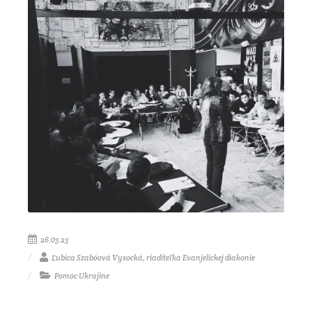
26.03.23
Ľubica Szabóová Vysocká, riaditeľka Evanjelickej diakonie
Pomoc Ukrajine