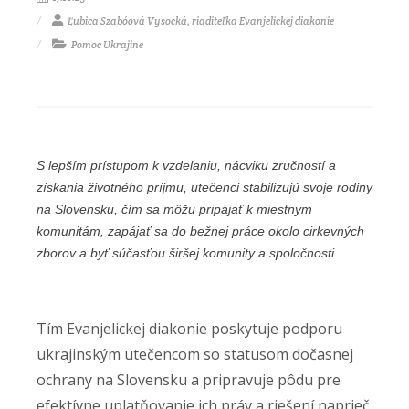
Ľubica Szabóová Vysocká, riaditeľka Evanjelickej diakonie
Pomoc Ukrajine
S lepším prístupom k vzdelaniu, nácviku zručností a
získania životného príjmu, utečenci stabilizujú svoje rodiny
na Slovensku, čím sa môžu pripájať k miestnym
komunitám, zapájať sa do bežnej práce okolo cirkevných
zborov a byť súčasťou širšej komunity a spoločnosti.
Tím Evanjelickej diakonie poskytuje podporu
ukrajinským utečencom so statusom dočasnej
ochrany na Slovensku a pripravuje pôdu pre
efektívne uplatňovanie ich práv a riešení naprieč