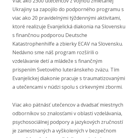
Viac ako 2300 utečencov z vojnou zmietanej
Ukrajiny sa zapojilo do podporného programu s
viac ako 20 pravidelnými týždennými aktivitami,
ktoré realizuje Evanjelická diakonia na Slovensku
s finančnou podporou Deutsche
Katastrophenhilfe a zbierky ECAV na Slovensku.
Nedávno sme náš program rozšírili o
vzdelávanie detí a mládeže s finančným
prispením Svetového luteránskeho zväzu. Tím
Evanjelickej diakonie pracuje s traumatizovanými
a utečencami v núdzi spolu s cirkevnými zbormi.
Viac ako pätnásť utečencov a dvadsať miestnych
odborníkov so znalosťami v oblasti vzdelávania,
psychosociálnej podpory a jazykových zručností
je zamestnaných a vyškolených v bezpečnom