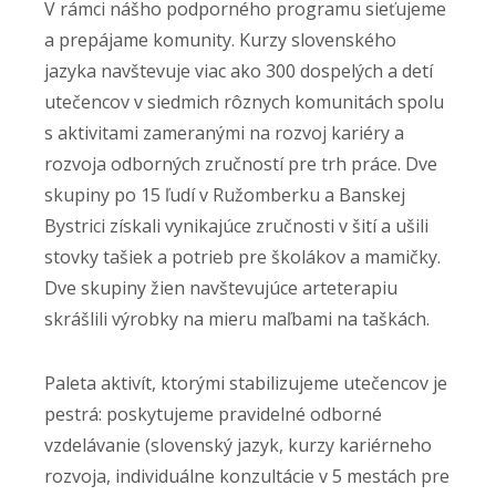
V rámci nášho podporného programu sieťujeme
a prepájame komunity. Kurzy slovenského
jazyka navštevuje viac ako 300 dospelých a detí
utečencov v siedmich rôznych komunitách spolu
s aktivitami zameranými na rozvoj kariéry a
rozvoja odborných zručností pre trh práce. Dve
skupiny po 15 ľudí v Ružomberku a Banskej
Bystrici získali vynikajúce zručnosti v šití a ušili
stovky tašiek a potrieb pre školákov a mamičky.
Dve skupiny žien navštevujúce arteterapiu
skrášlili výrobky na mieru maľbami na taškách.
Paleta aktivít, ktorými stabilizujeme utečencov je
pestrá: poskytujeme pravidelné odborné
vzdelávanie (slovenský jazyk, kurzy kariérneho
rozvoja, individuálne konzultácie v 5 mestách pre