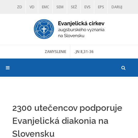
ZD
VD
EMC
SEM
SEŽ
EVS
EPS
DARUJ
DIAKONIA
ŠKOLY
TRANOSCIUS
MÚZEÁ
ZAMYSLENIE
. JN 8,31-36
2300 utečencov podporuje
Evanjelická diakonia na
Slovensku