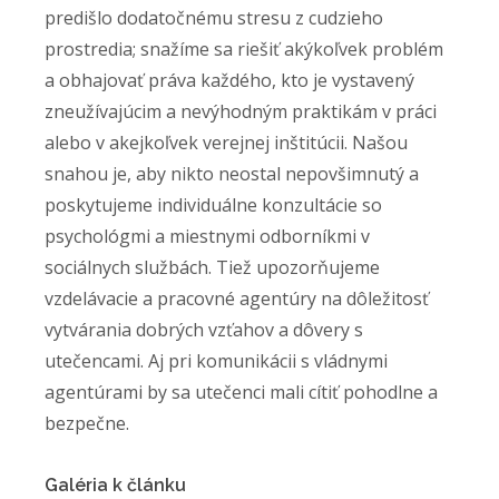
predišlo dodatočnému stresu z cudzieho
prostredia; snažíme sa riešiť akýkoľvek problém
a obhajovať práva každého, kto je vystavený
zneužívajúcim a nevýhodným praktikám v práci
alebo v akejkoľvek verejnej inštitúcii. Našou
snahou je, aby nikto neostal nepovšimnutý a
poskytujeme individuálne konzultácie so
psychológmi a miestnymi odborníkmi v
sociálnych službách. Tiež upozorňujeme
vzdelávacie a pracovné agentúry na dôležitosť
vytvárania dobrých vzťahov a dôvery s
utečencami. Aj pri komunikácii s vládnymi
agentúrami by sa utečenci mali cítiť pohodlne a
bezpečne.
Galéria k článku