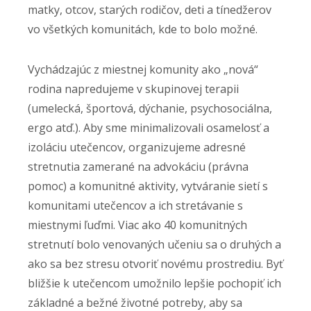
matky, otcov, starých rodičov, deti a tínedžerov
vo všetkých komunitách, kde to bolo možné.
Vychádzajúc z miestnej komunity ako „nová“
rodina napredujeme v skupinovej terapii
(umelecká, športová, dýchanie, psychosociálna,
ergo atď.). Aby sme minimalizovali osamelosť a
izoláciu utečencov, organizujeme adresné
stretnutia zamerané na advokáciu (právna
pomoc) a komunitné aktivity, vytváranie sietí s
komunitami utečencov a ich stretávanie s
miestnymi ľuďmi. Viac ako 40 komunitných
stretnutí bolo venovaných učeniu sa o druhých a
ako sa bez stresu otvoriť novému prostrediu. Byť
bližšie k utečencom umožnilo lepšie pochopiť ich
základné a bežné životné potreby, aby sa