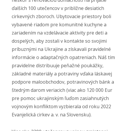
neskôr s renováciou domácností na prijatie
ďalších 100 utečencov v približne desiatich
cirkevných zboroch. Ubytovacie priestory boli
vybavené riadom pre komunitné kuchyne a
zariadením na vzdelávacie aktivity pre deti a
dospelých, aby zostali v kontakte so svojimi
príbuznými na Ukrajine a získavali pravidelné
informácie o adaptačných opatreniach. Náš tím
pravidelne distribuuje peňažné poukážky,
základné materiály a potraviny vďaka láskavej
podpore maloobchodov, potravinových bánk a
štedrým darom veriacich (viac ako 120 000 Eur
pre pomoc ukrajinským ľuďom zasiahnutých
vojnovým konfliktom vyzbierala od roku 2022
Evanjelická cirkev a. v. na Slovensku).