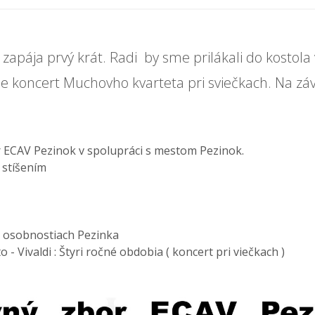
 zapája prvý krát. Radi by sme prilákali do kostol
me koncert Muchovho kvarteta pri sviečkach. Na záv
r ECAV Pezinok v spolupráci s mestom Pezinok.
 stíšením
h osobnostiach Pezinka
- Vivaldi : Štyri ročné obdobia ( koncert pri viečkach )