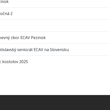
zinok
točná 2
kevný zbor ECAV Pezinok
tislavský seniorát ECAV na Slovensku
 kostolov 2025