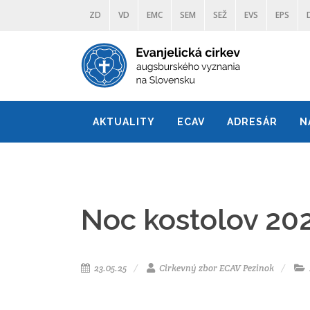
ZD
VD
EMC
SEM
SEŽ
EVS
EPS
AKTUALITY
ECAV
ADRESÁR
N
Noc kostolov 202
23.05.25
Cirkevný zbor ECAV Pezinok