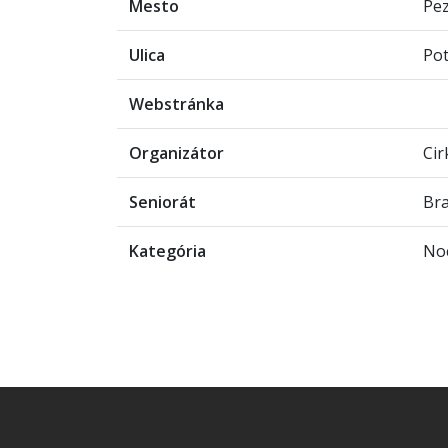
Mesto
Pe
Ulica
Po
Webstránka
Organizátor
Cir
Seniorát
Bra
Kategória
Noc