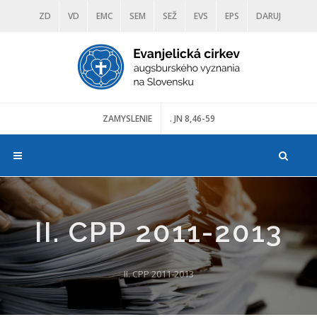
ZD
VD
EMC
SEM
SEŽ
EVS
EPS
DARUJ
DIAKONIA
ŠKOLY
TRANOSCIUS
MÚZEÁ
ZAMYSLENIE
. JN 8,46-59
II. CPP 2011-2013
II. CPP 2011-2013