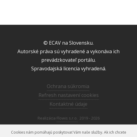
© ECAV na Slovensku.
Autorské práva sú vyhradené a vykonáva ich
prevádzkovateľ portálu.
Spravodajská licencia vyhradená.
Ochrana súkromia
Refresh nastavení cookies
Kontaktné údaje
Realizácia
Flowis s.r.o.
2019 - 2026
Cookies nám pomáhajú poskytovať Vám naše služby. Ak ich chcete