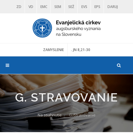
ZD
VD
EMC
SEM
SEŽ
EVS
EPS
DARUJ
DIAKONIA
ŠKOLY
TRANOSCIUS
MÚZEÁ
ZAMYSLENIE
. JN 8,21-30
G. STRAVOVANIE
Na stiahnutie
G. Stravovanie