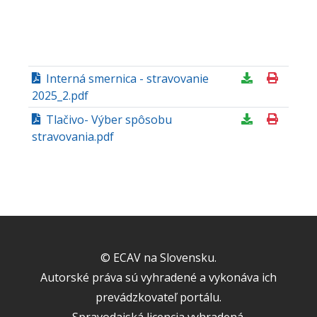
Interná smernica - stravovanie
2025_2.pdf
Tlačivo- Výber spôsobu
stravovania.pdf
© ECAV na Slovensku.
Autorské práva sú vyhradené a vykonáva ich
prevádzkovateľ portálu.