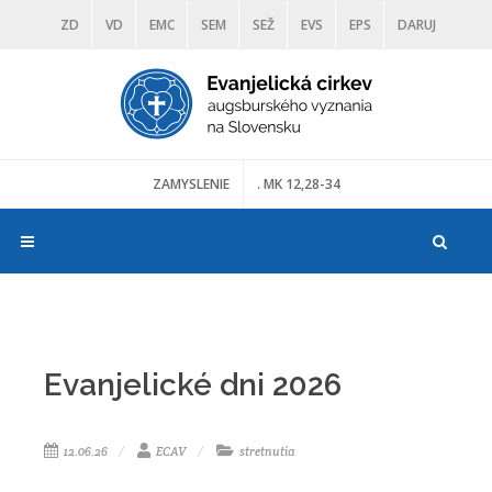
ZD
VD
EMC
SEM
SEŽ
EVS
EPS
DARUJ
DIAKONIA
ŠKOLY
TRANOSCIUS
MÚZEÁ
ZAMYSLENIE
. MK 12,28-34
Evanjelické dni 2026
12.06.26
ECAV
stretnutia