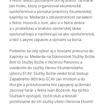
v Nitre. Medzi pozvanými bol aj doktor farmácie
Ján Holec, ktorý organizoval ekumenické
spoločenstvá a ponúkal priestory Ekumenickej
kaplnky sv. Medarda v zdravotníckom zariadení
v Nitre. Hovorili o tom, ako si v Nitre dobre
a v priateľskej a bratsko-sesterskej láske
spolunažívajú a navštevujú sa ako spoločenstvá,
a tiež s akými zápasmi a výzvami sa boria.
Podvečer sa celý výbor aj s hosťami presunul do
Kaplnky sv. Medarda na Slávnostné Služby Božie.
Boli to Služby Božie s Večerou Pánovou a
uvedením do služby členov Ekumenického
výboru ECAV. Služby Božie viedol brat biskup
Západného dištriktu ECAV Ján Hroboň a do
liturgie a prisluhovania bol zapojený aj domáci
zborový farár v Nitre Ivan Boženík. Na týchto
Službách vystúpili, zložili sľub a dostali
požehnanie do ich služby všetci členovia EkumV.