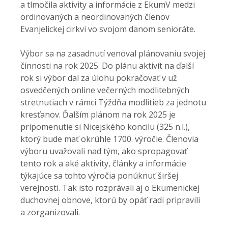
a tlmočila aktivity a informácie z EkumV medzi
ordinovaných a neordinovaných členov
Evanjelickej cirkvi vo svojom danom senioráte.
Výbor sa na zasadnutí venoval plánovaniu svojej
činnosti na rok 2025. Do plánu aktivít na ďalší
rok si výbor dal za úlohu pokračovať v už
osvedčených online večerných modlitebných
stretnutiach v rámci Týždňa modlitieb za jednotu
kresťanov. Ďalším plánom na rok 2025 je
pripomenutie si Nicejského koncilu (325 n.l.),
ktorý bude mať okrúhle 1700. výročie. Členovia
výboru uvažovali nad tým, ako spropagovať
tento rok a aké aktivity, články a informácie
týkajúce sa tohto výročia ponúknuť širšej
verejnosti. Tak isto rozprávali aj o Ekumenickej
duchovnej obnove, ktorú by opäť radi pripravili
a zorganizovali.