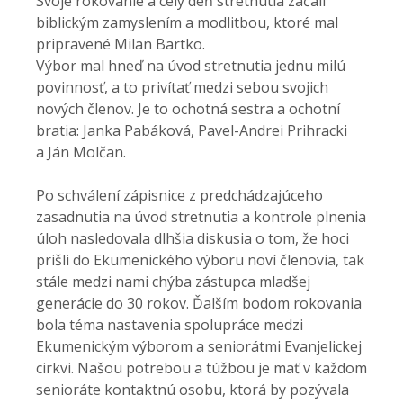
Svoje rokovanie a celý deň stretnutia začali
biblickým zamyslením a modlitbou, ktoré mal
pripravené Milan Bartko.
Výbor mal hneď na úvod stretnutia jednu milú
povinnosť, a to privítať medzi sebou svojich
nových členov. Je to ochotná sestra a ochotní
bratia: Janka Pabáková, Pavel-Andrei Prihracki
a Ján Molčan.
Po schválení zápisnice z predchádzajúceho
zasadnutia na úvod stretnutia a kontrole plnenia
úloh nasledovala dlhšia diskusia o tom, že hoci
prišli do Ekumenického výboru noví členovia, tak
stále medzi nami chýba zástupca mladšej
generácie do 30 rokov. Ďalším bodom rokovania
bola téma nastavenia spolupráce medzi
Ekumenickým výborom a seniorátmi Evanjelickej
cirkvi. Našou potrebou a túžbou je mať v každom
senioráte kontaktnú osobu, ktorá by pozývala