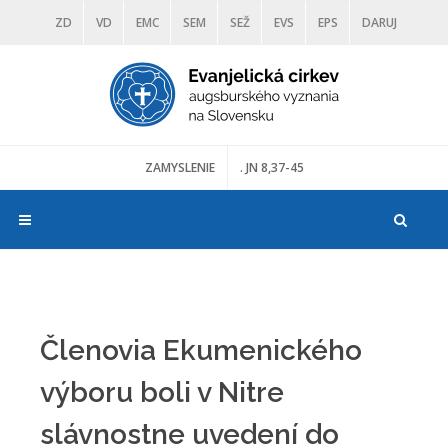
ZD
VD
EMC
SEM
SEŽ
EVS
EPS
DARUJ
DIAKONIA
ŠKOLY
TRANOSCIUS
MÚZEÁ
ZAMYSLENIE
. JN 8,37-45
Členovia Ekumenického
výboru boli v Nitre
slávnostne uvedení do