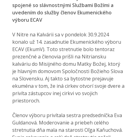
spojené so slávnostnými Službami Božími a
uvedením do služby členov Ekumenického
výboru ECAV
V Nitre na Kalvárii sa v pondelok 30.9.2024
konalo už 14. zasadnutie Ekumenického výboru
ECAV (EkumV). Toto stretnutie bolo tentoraz
prezenčné a členovia prišli na Nitriansku
kalváriu do Misijného domu Matky Božej, ktorý
je hlavným domovom Spoločnosti Božieho Slova
na Slovensku. Aj takto sa bytostne prejavuje
ekuména v tom, že iná cirkev otvorí svoje dvere a
privíta zástupcov inej cirkvi vo svojich
priestoroch.
Členov výboru privítala sestra predsedníčka Eva
Guldanová. Moderovanie a priebeh celého
stretnutia dňa mala na starosti Oľga Kaňuchová.