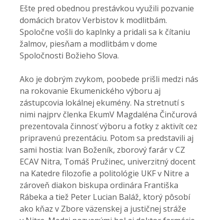
Ešte pred obednou prestávkou využili pozvanie
domácich bratov Verbistov k modlitbám.
Spoločne vošli do kaplnky a pridali sa k čítaniu
žalmov, piesňam a modlitbám v dome
Spoločnosti Božieho Slova.
Ako je dobrým zvykom, poobede prišli medzi nás
na rokovanie Ekumenického výboru aj
zástupcovia lokálnej ekumény. Na stretnutí s
nimi najprv členka EkumV Magdaléna Činčurová
prezentovala činnosť výboru a fotky z aktivít cez
pripravenú prezentáciu. Potom sa predstavili aj
sami hostia: Ivan Boženík, zborový farár v CZ
ECAV Nitra, Tomáš Pružinec, univerzitný docent
na Katedre filozofie a politológie UKF v Nitre a
zároveň diakon biskupa ordinára Františka
Rábeka a tiež Peter Lucian Baláž, ktorý pôsobí
ako kňaz v Zbore väzenskej a justičnej stráže