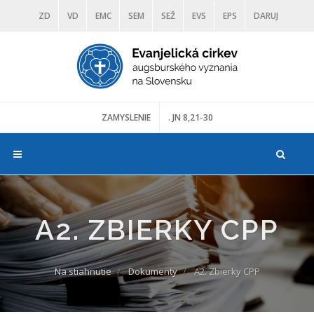
ZD
VD
EMC
SEM
SEŽ
EVS
EPS
DARUJ
DIAKONIA
ŠKOLY
TRANOSCIUS
MÚZEÁ
ZAMYSLENIE
. JN 8,21-30
A2. ZBIERKY CPP
Na stiahnutie
Dokumenty
A2. Zbierky CPP