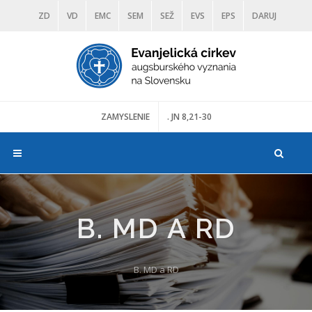
ZD
VD
EMC
SEM
SEŽ
EVS
EPS
DARUJ
DIAKONIA
ŠKOLY
TRANOSCIUS
MÚZEÁ
ZAMYSLENIE
. JN 8,21-30
B. MD A RD
B. MD a RD