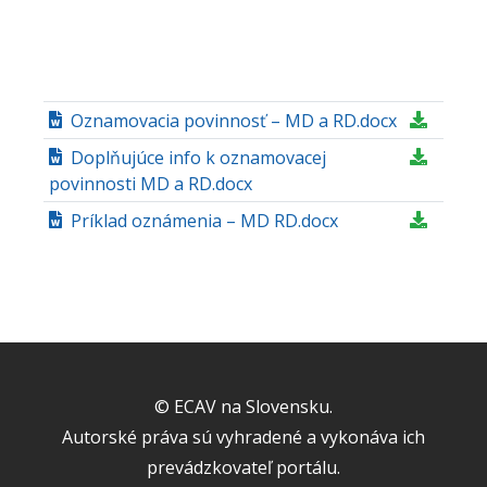
Oznamovacia povinnosť – MD a RD.docx
Doplňujúce info k oznamovacej
povinnosti MD a RD.docx
Príklad oznámenia – MD RD.docx
© ECAV na Slovensku.
Autorské práva sú vyhradené a vykonáva ich
prevádzkovateľ portálu.