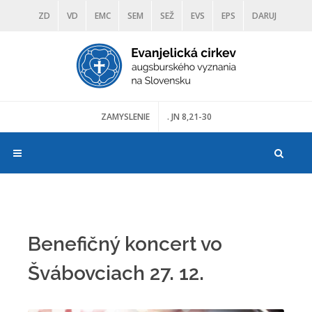
ZD
VD
EMC
SEM
SEŽ
EVS
EPS
DARUJ
DIAKONIA
ŠKOLY
TRANOSCIUS
MÚZEÁ
ZAMYSLENIE
. JN 8,21-30
Benefičný koncert vo
Švábovciach 27. 12.