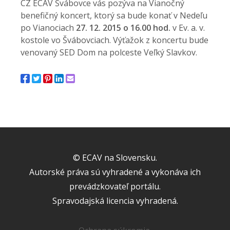
CZ ECAV Švábovce vás pozýva na Vianočný
benefičný koncert, ktorý sa bude konať v Nedeľu
po Vianociach
27. 12. 2015 o 16.00 hod.
v Ev. a. v.
kostole vo Švábovciach. Výťažok z koncertu bude
venovaný SED Dom na polceste Veľký Slavkov.
© ECAV na Slovensku.
Autorské práva sú vyhradené a vykonáva ich
prevádzkovateľ portálu.
Spravodajská licencia vyhradená.