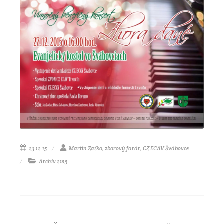
23.12.15
Martin Zaťko, zborový farár, CZ ECAV Švábovce
Archív 2015