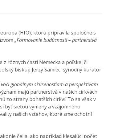
europa (HfO), ktorú pripravila spoločne s
 názvom
„Formovanie budúcnosti – partnerstvá
e z rôznych častí Nemecka a poľskej či
 poľský biskup Jerzy Samiec, synodný kurátor
ť voči globálnym skúsenostiam a perspektívam
 význam majú partnerstvá v našich cirkvách
 zo strany bohatších cirkví. To sa však v
musí byť sieťou výmeny a vzájomného
ality našich vzťahov, ktoré sme ochotní
konie čelia, ako napríklad klesajúci počet