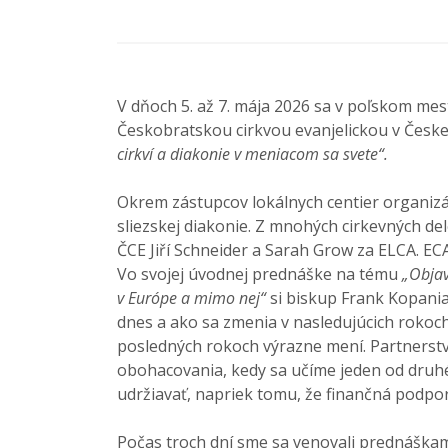
V dňoch 5. až 7. mája 2026 sa v poľskom mes
Českobratskou cirkvou evanjelickou v Českej
cirkví a diakonie v meniacom sa svete“.
Okrem zástupcov lokálnych centier organizác
sliezskej diakonie. Z mnohých cirkevných de
ČCE Jiří Schneider a Sarah Grow za ELCA. EC
Vo svojej úvodnej prednáške na tému
„Objav
v Európe a mimo nej“
si biskup Frank Kopania
dnes a ako sa zmenia v nasledujúcich rokoch
posledných rokoch výrazne mení. Partnerstvo
obohacovania, kedy sa učíme jeden od druhé
udržiavať, napriek tomu, že finančná podpor
Počas troch dní sme sa venovali prednáškam 