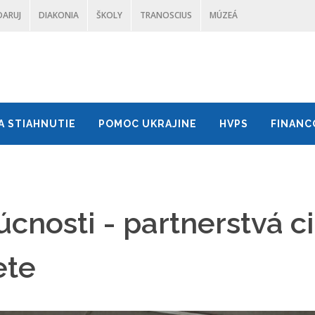
DARUJ
DIAKONIA
ŠKOLY
TRANOSCIUS
MÚZEÁ
A STIAHNUTIE
POMOC UKRAJINE
HVPS
FINANC
nosti - partnerstvá cir
ete