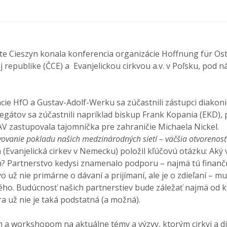
te Cieszyn konala konferencia organizácie Hoffnung für Ost
 republike (ČCE) a Evanjelickou cirkvou a.v. v Poľsku, pod
ie HfO a Gustav-Adolf-Werku sa zúčastnili zástupci diakoni
legátov sa zúčastnili napríklad biskup Frank Kopania (EKD),
AV zastupovala tajomníčka pre zahraničie Michaela Nickel.
ovanie pokladu našich medzinárodných sietí – väčšia otvorenos
 (Evanjelická cirkev v Nemecku) položil kľúčovú otázku: Aký
? Partnerstvo kedysi znamenalo podporu – najmä tú finančnú
 už nie primárne o dávaní a prijímaní, ale je o zdieľaní – 
ho. Budúcnosť našich partnerstiev bude záležať najmä od kv
a už nie je taká podstatná (a možná).
a workshopom na aktuálne témy a výzvy, ktorým cirkvi a dia