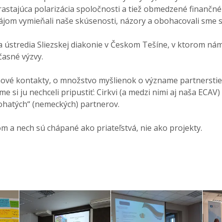
stajúca polarizácia spoločnosti a tiež obmedzené finančné 
om vymieňali naše skúsenosti, názory a obohacovali sme s
tredia Sliezskej diakonie v Českom Tešíne, v ktorom nám r
časné výzvy.
ové kontakty, o množstvo myšlienok o význame partnerstiev 
e si ju nechceli pripustiť: Cirkvi (a medzi nimi aj naša ECAV
bohatých“ (nemeckých) partnerov.
a nech sú chápané ako priateľstvá, nie ako projekty.