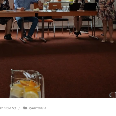
raničie NJ
Zahraničie