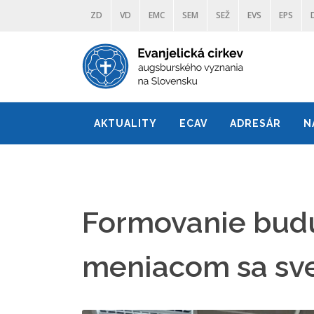
ZD
VD
EMC
SEM
SEŽ
EVS
EPS
AKTUALITY
ECAV
ADRESÁR
N
Formovanie budúc
meniacom sa sv