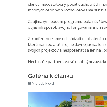
členov, nedostatočný počet duchovných, nara
mnohých osobných rozhovorov sme si navzáj
Zaujímavým bodom programu bola návšteva ús
objasnili spôsob svojho fungovania a ich sú
Z konferencie sme odchádzali obohatení o n
ktorá nám bola už zrejme dávno jasná, len sm
svojich projektov a nespoliehať sa len na „
Nech naše partnerstvá sú osobným záväzkom 
Galéria k článku
Michaela Nickel