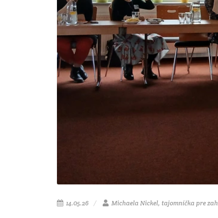
14.05.26
Michaela Nickel, tajomníčka pre zah