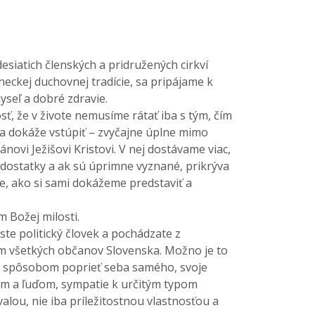
esiatich členských a pridružených cirkví
neckej duchovnej tradície, sa pripájame k
yseľ a dobré zdravie.
, že v živote nemusíme rátať iba s tým, čím
ota dokáže vstúpiť – zvyčajne úplne mimo
vi Ježišovi Kristovi. V nej dostávame viac,
dostatky a ak sú úprimne vyznané, prikrýva
e, ako si sami dokážeme predstaviť a
m Božej milosti.
e politický človek a pochádzate z
tom všetkých občanov Slovenska. Možno je to
ým spôsobom poprieť seba samého, svoje
am a ľuďom, sympatie k určitým typom
alou, nie iba príležitostnou vlastnosťou a