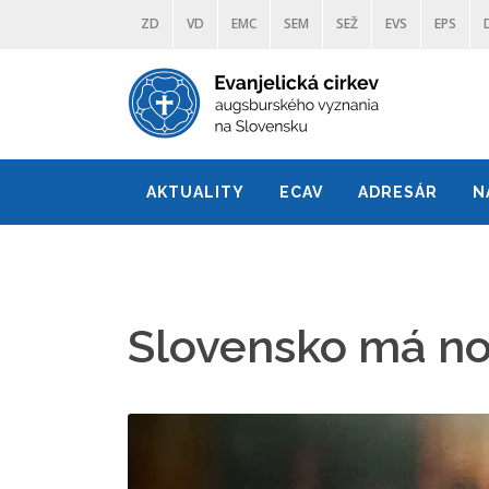
ZD
VD
EMC
SEM
SEŽ
EVS
EPS
AKTUALITY
ECAV
ADRESÁR
N
Slovensko má no