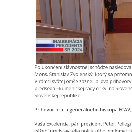
Po ukončení slávnostnej schôdze nasledovala
Mons. Stanislav Zvolenský, ktorý sa prítomný
V rámci svätej omše zazneli aj dva príhovory
predseda Ekumenickej rady cirkví na Slove
Slovenskej republike.
-------------------------------------------------------
Príhovor brata generálneho biskupa ECAV, 
Vaša Excelencia, pán prezident Peter Pellegrin
vážení predstavitelia politického, diplomati