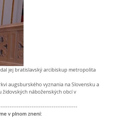
l jej bratislavský arcibiskup metropolita
 cirkvi augsburského vyznania na Slovensku a
u židovských náboženských obcí v
-------------------------------------------
ame v plnom znení: