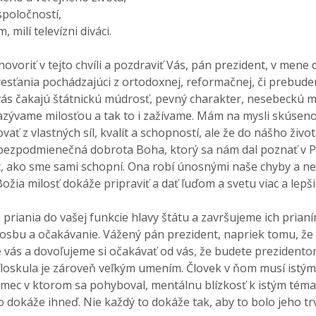
spoločností,
 milí televízni diváci.
riť v tejto chvíli a pozdraviť Vás, pán prezident, v mene d
resťania pochádzajúci z ortodoxnej, reformačnej, či prebude
vás čakajú štátnickú múdrosť, pevný charakter, nesebeckú m
zývame milosťou a tak to i zažívame. Mám na mysli skúsenosť
ť z vlastných síl, kvalít a schopností, ale že do nášho živ
bezpodmienečná dobrota Boha, ktorý sa nám dal poznať v Páno
c, ako sme sami schopní. Ona robí únosnými naše chyby a ne
ia milosť dokáže pripraviť a dať ľuďom a svetu viac a lepši
ania do vašej funkcie hlavy štátu a završujeme ich prianí
bu a očakávanie. Vážený pán prezident, napriek tomu, že st
me vás a dovoľujeme si očakávať od vás, že budete preziden
 floskula je zároveň veľkým umením. Človek v ňom musí ist
ámec v ktorom sa pohyboval, mentálnu blízkosť k istým tém
o dokáže ihneď. Nie každý to dokáže tak, aby to bolo jeho trv