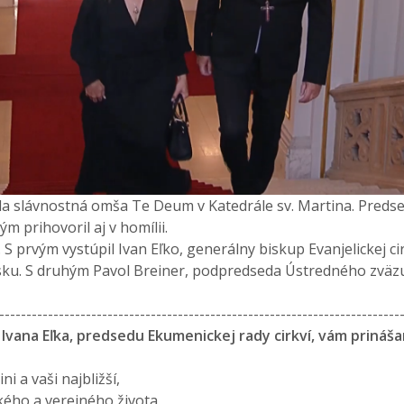
 slávnostná omša Te Deum v Katedrále sv. Martina. Predseda
m prihovoril aj v homílii.
. S prvým vystúpil Ivan Eľko, generálny biskup Evanjelickej
nsku. S druhým Pavol Breiner, podpredseda Ústredného zväz
--------------------------------------------------------------------------
Ivana Eľka, predsedu Ekumenickej rady cirkví, vám prináš
i a vaši najbližší,
ckého a verejného života,