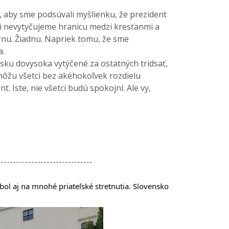
 aby sme podsúvali myšlienku, že prezident
íli nevytyčujeme hranicu medzi kresťanmi a
úrnu. Žiadnu. Napriek tomu, že sme
a.
u dovysoka vytýčené za ostatných tridsať,
môžu všetci bez akéhokoľvek rozdielu
. Iste, nie všetci budú spokojní. Ale vy,
-------------------------------
bol aj na mnohé priateľské stretnutia. Slovensko 