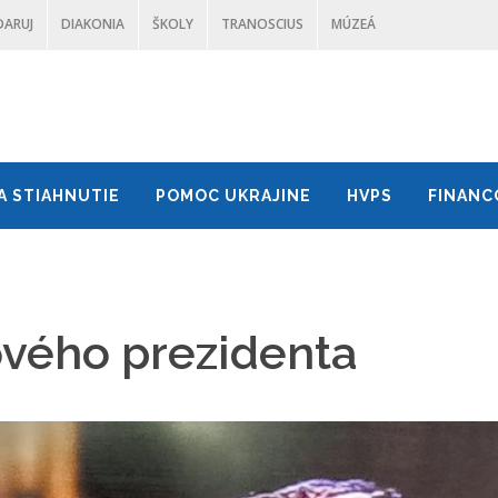
DARUJ
DIAKONIA
ŠKOLY
TRANOSCIUS
MÚZEÁ
A STIAHNUTIE
POMOC UKRAJINE
HVPS
FINANC
vého prezidenta