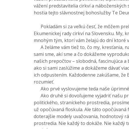
vážení predstavitelia cirkví a náboženských 
hostia tejto slávnostnej bohoslužby Te Deum,
Pokladám si za veľkú česť, že môžem prehovo
Ekumenickej rady cirkví na Slovensku. My, k
mnohým tým, ktorí vám želajú do dní ktoré 
A želáme vám tiež to, čo my, kresťania, na
sami sme, akí sme a čo dokážeme vyprodukova
našich prepočtov – slobodná, fascinujúca a 
ako si sami zaslúžime a dokážeme dávať via
ich odpustením. Každodenne zakúšame, že Bož
rozumieť.
Ako prvé vyslovujeme teda naše úprimné pri
Ako druhé si dovoľujeme vyjadriť našu pros
politického, straníckeho prostredia, prosí
už opočúvaná floskula. Ale táto opočúvaná
doterajšie modely uvažovania, hodnotový r
prostredia. Nie každý to dokáže. Nie každý t