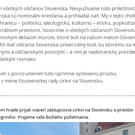
šetkých občanov Slovenska. Nevyužívame túto príležitosť,
nska sú nominálni kresťania a prihliadal naň. My v tejto chv
hranicu – politickú, ideologickú, kultúrno – etickú, popkult
králnom priestore, hovoríme o všetkých občanoch Slovensk
nohým deliacim múrom, ktoré boli na našom malom Slovensk
ohli mať občania Slovenska univerzálny bod, ku ktorému sa 
nymi a občianskymi postojmi – a ním je nadstranícky prezident
šetkým rovnako.
rosím s porozumením túto úprimne vyslovenú prosbu.
né v mene Ekumenickej rady cirkví na Slovensku.
--------------------------------------------------------------------------
 hrade prijali viacerí zástupcovia cirkvi na Slovensku a priestor 
legriniho. Prajeme veľa Božieho požehnania.