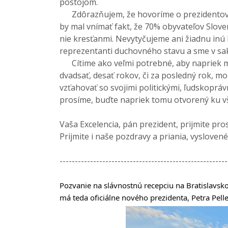
postojom.
Zdôrazňujem, že hovoríme o prezidentovi v
by mal vnímať fakt, že 70% obyvateľov Slove
nie kresťanmi. Nevytyčujeme ani žiadnu inú 
reprezentanti duchovného stavu a sme v sa
Cítime ako veľmi potrebné, aby napriek m
dvadsať, desať rokov, či za posledný rok, m
vzťahovať so svojimi politickými, ľudskopráv
prosíme, buďte napriek tomu otvorený ku v
Vaša Excelencia, pán prezident, prijmite p
Prijmite i naše pozdravy a priania, vyslove
-------------------------------------------------------
Pozvanie na slávnostnú recepciu na Bratislavskom
má teda oficiálne nového prezidenta, Petra Pel