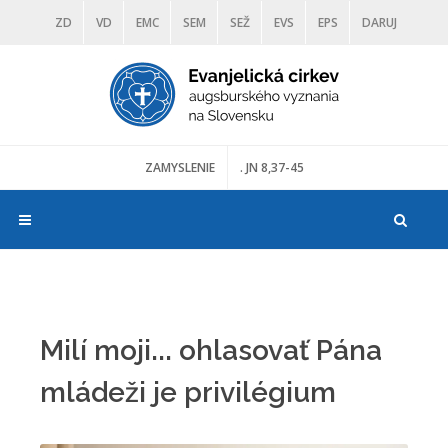
ZD
VD
EMC
SEM
SEŽ
EVS
EPS
DARUJ
DIAKONIA
ŠKOLY
TRANOSCIUS
MÚZEÁ
ZAMYSLENIE
. JN 8,37-45
Milí moji... ohlasovať Pána
mládeži je privilégium