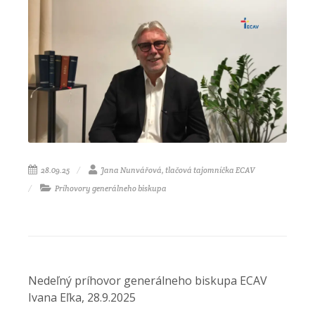
28.09.25
Jana Nunvářová, tlačová tajomníčka ECAV
Príhovory generálneho biskupa
Nedeľný príhovor generálneho biskupa ECAV
Ivana Eľka, 28.9.2025