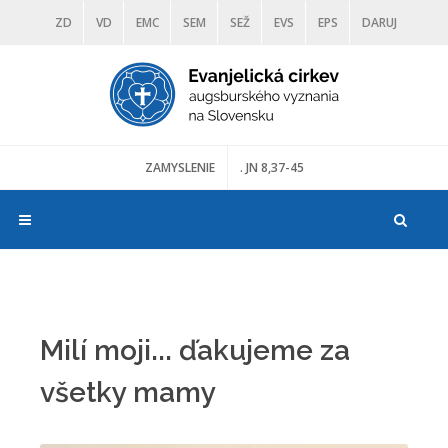
ZD
VD
EMC
SEM
SEŽ
EVS
EPS
DARUJ
DIAKONIA
ŠKOLY
TRANOSCIUS
MÚZEÁ
ZAMYSLENIE
. JN 8,37-45
Milí moji... ďakujeme za
všetky mamy