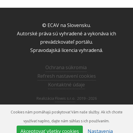
© ECAV na Slovensku.
Autorské práva sú vyhradené a vykonáva ich
prevádzkovateľ portálu.
Spravodajská licencia vyhradená.
Ochrana súkromia
Refresh nastavení cookies
Kontaktné údaje
Realizácia
Flowis s.r.o.
2019 - 2026
Cookies nám pomáhajú poskytovať Vám naše služby. Ak ich chcete
využívať naplno, dajte nám súhlas s ich používaním.
media@ecav.sk
02/59 201 220
Akceptovať všetky cookies
Nastavenia