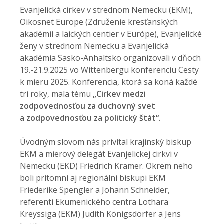
Evanjelická cirkev v strednom Nemecku (EKM),
Oikosnet Europe (Združenie kresťanských
akadémií a laických centier v Európe), Evanjelické
ženy v strednom Nemecku a Evanjelická
akadémia Sasko-Anhaltsko organizovali v dňoch
19.-21.9.2025 vo Wittenbergu konferenciu Cesty
k mieru 2025. Konferencia, ktorá sa koná každé
tri roky, mala tému
„Cirkev medzi
zodpovednosťou za duchovný svet
a zodpovednosťou za politický štát“
.
Úvodným slovom nás privítal krajinský biskup
EKM a mierový delegát Evanjelickej cirkvi v
Nemecku (EKD) Friedrich Kramer. Okrem neho
boli prítomní aj regionálni biskupi EKM
Friederike Spengler a Johann Schneider,
referenti Ekumenického centra Lothara
Kreyssiga (EKM) Judith Königsdörfer a Jens