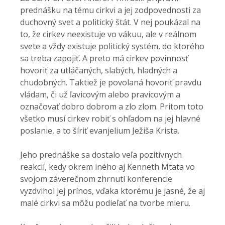
prednášku na tému cirkvi a jej zodpovednosti za
duchovný svet a politický štát. V nej poukázal na
to, že cirkev neexistuje vo vákuu, ale v reálnom
svete a vždy existuje politický systém, do ktorého
sa treba zapojiť. A preto má cirkev povinnosť
hovoriť za utláčaných, slabých, hladných a
chudobných. Taktiež je povolaná hovoriť pravdu
vládam, či už ľavicovým alebo pravicovým a
označovať dobro dobrom a zlo zlom. Pritom toto
všetko musí cirkev robiť s ohľadom na jej hlavné
poslanie, a to šíriť evanjelium Ježiša Krista.
Jeho prednáške sa dostalo veľa pozitívnych
reakcií, kedy okrem iného aj Kenneth Mtata vo
svojom záverečnom zhrnutí konferencie
vyzdvihol jej prínos, vďaka ktorému je jasné, že aj
malé cirkvi sa môžu podieľať na tvorbe mieru.