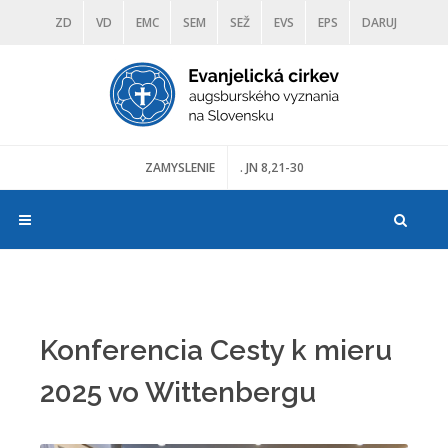
ZD
VD
EMC
SEM
SEŽ
EVS
EPS
DARUJ
DIAKONIA
ŠKOLY
TRANOSCIUS
MÚZEÁ
ZAMYSLENIE
. JN 8,21-30
Konferencia Cesty k mieru
2025 vo Wittenbergu