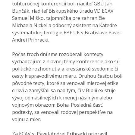
tohtoročnej konferencii boli riaditeľ GBÚ Ján
Bunčák, riaditeľ Biskupského úradu VD ECAV
Samuel Miško, tajomníčka pre zahraničie
Michaela Nickel a odborný asistent na Katedre
systematickej teológie EBF UK v Bratislave Pavel-
Andrei Prihracki.
Počas troch dní sme rozoberali kontexty
vychádzajúce z hlavnej témy konferencie ako sú
politické rozhodnutia a kresťanské svedomie či
cesty k spravodlivému mieru. Druhou časťou boli
pôvodné texty, ktoré sa venovali mierovej etike
cirkví a zamýšľali sa nad tým, či v Biblii existuje
vývoj od násilnejších k menej násilným alebo
vojnovým obrazom Boha. Posledná časť,
podtexty, sa venovali rodovej perspektíve na
vojnu a mier.
Za ECAV si Pavel-Andrei Prihracki pripravil