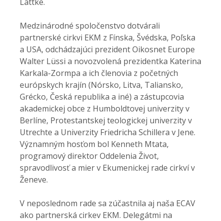
Lattke.
Medzinárodné spoločenstvo dotvárali
partnerské cirkvi EKM z Fínska, Švédska, Poľska
a USA, odchádzajúci prezident Oikosnet Europe
Walter Lüssi a novozvolená prezidentka Katerina
Karkala-Zormpa a ich členovia z početných
európskych krajín (Nórsko, Litva, Taliansko,
Grécko, Česká republika a iné) a zástupcovia
akademickej obce z Humboldtovej univerzity v
Berlíne, Protestantskej teologickej univerzity v
Utrechte a Univerzity Friedricha Schillera v Jene.
Významným hosťom bol Kenneth Mtata,
programový direktor Oddelenia Život,
spravodlivosť a mier v Ekumenickej rade cirkví v
Ženeve.
V neposlednom rade sa zúčastnila aj naša ECAV
ako partnerská cirkev EKM. Delegátmi na