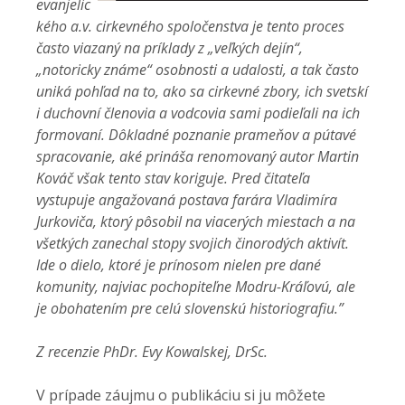
evanjelic
kého a.v. cirkevného spoločenstva je tento proces
často viazaný na príklady z „veľkých dejín“,
„notoricky známe“ osobnosti a udalosti, a tak často
uniká pohľad na to, ako sa cirkevné zbory, ich svetskí
i duchovní členovia a vodcovia sami podieľali na ich
formovaní. Dôkladné poznanie prameňov a pútavé
spracovanie, aké prináša renomovaný autor Martin
Kováč však tento stav koriguje. Pred čitateľa
vystupuje angažovaná postava farára Vladimíra
Jurkoviča, ktorý pôsobil na viacerých miestach a na
všetkých zanechal stopy svojich činorodých aktivít.
Ide o dielo, ktoré je prínosom nielen pre dané
komunity, najviac pochopiteľne Modru-Kráľovú, ale
je obohatením pre celú slovenskú historiografiu.”
Z recenzie PhDr. Evy Kowalskej, DrSc.
V prípade záujmu o publikáciu si ju môžete