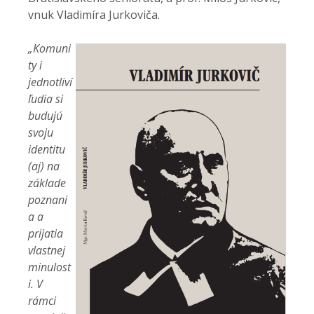
vnuk Vladimíra Jurkoviča.
„Komuni
ty i
jednotliví
ľudia si
budujú
svoju
identitu
(aj) na
základe
poznani
a a
prijatia
vlastnej
minulost
i. V
rámci