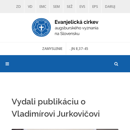
ZD
VD
EMC
SEM
SEŽ
EVS
EPS
DARUJ
DIAKONIA
ŠKOLY
TRANOSCIUS
MÚZEÁ
ZAMYSLENIE
. JN 8,37-45
Vydali publikáciu o
Vladimírovi Jurkovičovi