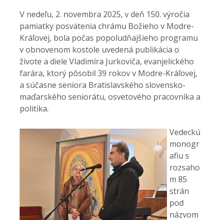
V nedeľu, 2. novembra 2025, v deň 150. výročia
pamiatky posvätenia chrámu Božieho v Modre-
Kráľovej, bola počas popoludňajšieho programu
v obnovenom kostole uvedená publikácia o
živote a diele Vladimíra Jurkoviča, evanjelického
farára, ktorý pôsobil 39 rokov v Modre-Kráľovej,
a súčasne seniora Bratislavského slovensko-
maďarského seniorátu, osvetového pracovníka a
politika.
Vedeckú
monogr
afiu s
rozsaho
m 85
strán
pod
názvom