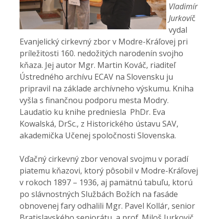
Vladimír
Jurkovi
č
vydal
Evanjelický cirkevný zbor v Modre-Kráľovej pri
príležitosti 160. nedožitých narodenín svojho
kňaza. Jej autor Mgr. Martin Kováč, riaditeľ
Ústredného archívu ECAV na Slovensku ju
pripravil na základe archívneho výskumu. Kniha
vyšla s finančnou podporu mesta Modry.
Laudatio ku knihe predniesla PhDr. Eva
Kowalská, DrSc., z Historického ústavu SAV,
akademička Učenej spoločnosti Slovenska.
Vďačný cirkevný zbor venoval svojmu v poradí
piatemu kňazovi, ktorý pôsobil v Modre-Kráľovej
v rokoch 1897 – 1936, aj pamätnú tabuľu, ktorú
po slávnostných Službách Božích na fasáde
obnovenej fary odhalili Mgr. Pavel Kollár, senior
Bratislavského seniorátu, a prof. Miloš Jurkovič,