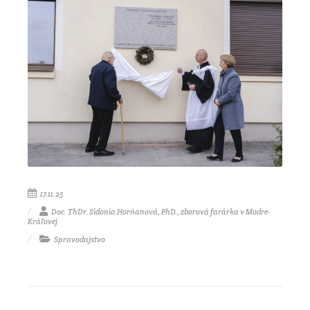
17.11.25
Doc. ThDr. Sidonia Horňanová, PhD., zborová farárka v Modre-
Kráľovej
Spravodajstvo