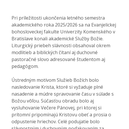
Pri príležitosti ukončenia letného semestra
akademického roka 2025/2026 sa na Evanjelickej
bohosloveckej fakulte Univerzity Komenského v
Bratislave konali akademické Služby Božie.
Liturgický priebeh slávnosti obsahoval okrem
modlitieb a biblických čítaní aj duchovné
pastoračné slovo adresované študentom aj
pedagógom.
Ústredným motívom Služieb Božích bolo
nasledovanie Krista, ktoré si vyžaduje plné
nasadenie a múdre spravovanie času v súlade s
Božou vôľou. Súčasťou obradu bolo aj
vysluhovanie Večere Pánovej, pri ktorej si
prítomní pripomínajú Kristovu obeť a prosia o
odpustenie hriechov. Celé podujatie bolo
slávnostným i duchovným poďakovaním za