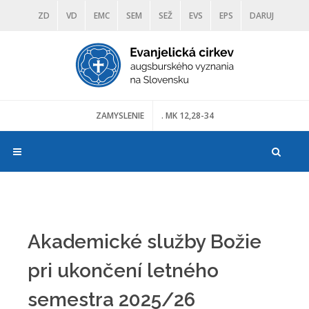
ZD
VD
EMC
SEM
SEŽ
EVS
EPS
DARUJ
DIAKONIA
ŠKOLY
TRANOSCIUS
MÚZEÁ
ZAMYSLENIE
. MK 12,28-34
Akademické služby Božie
pri ukončení letného
semestra 2025/26