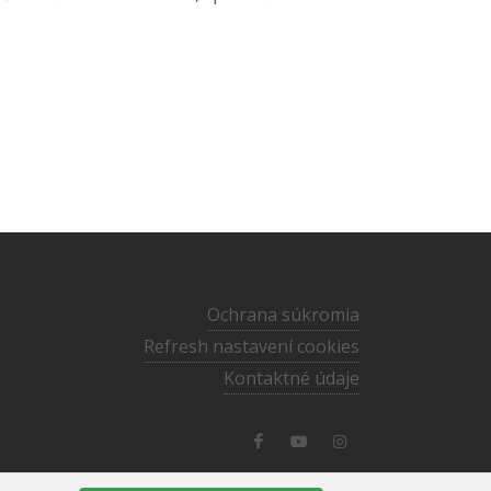
Ochrana súkromia
Refresh nastavení cookies
Kontaktné údaje
media@ecav.sk
·
02/59 201 220