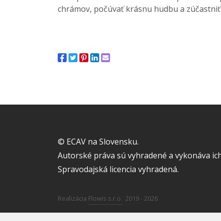
chrámov, počúvať krásnu hudbu a zúčastniť 
© ECAV na Slovensku.
Autorské práva sú vyhradené a vykonáva ich
Spravodajská licencia vyhradená.
Realizácia
Flowis s.r.o.
2019 - 2026