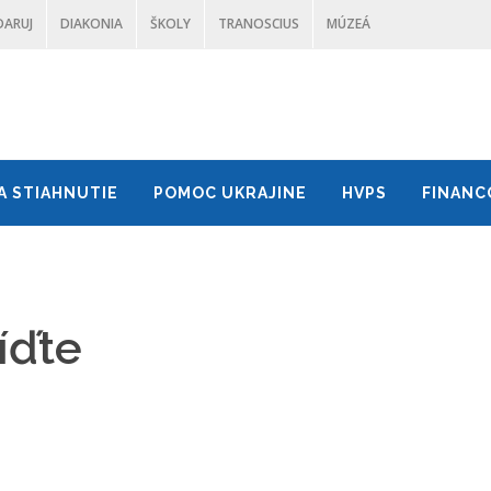
DARUJ
DIAKONIA
ŠKOLY
TRANOSCIUS
MÚZEÁ
A STIAHNUTIE
POMOC UKRAJINE
HVPS
FINANC
íďte