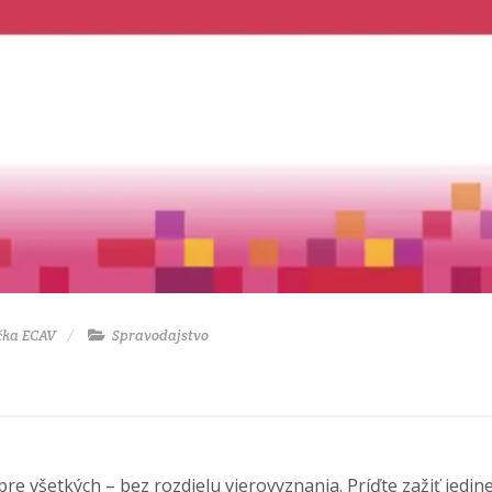
čka ECAV
Spravodajstvo
pre všetkých – bez rozdielu vierovyznania. Príďte zažiť jed