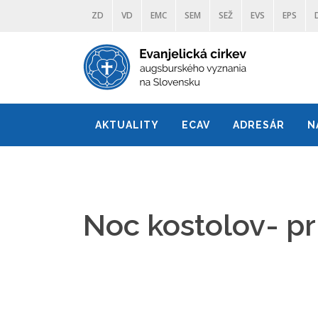
ZD
VD
EMC
SEM
SEŽ
EVS
EPS
AKTUALITY
ECAV
ADRESÁR
N
Noc kostolov- pr