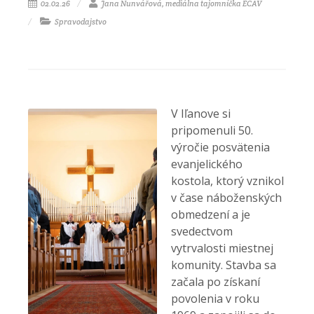
02.02.26
Jana Nunvářová, mediálna tajomníčka ECAV
Spravodajstvo
V Iľanove si
pripomenuli 50.
výročie posvätenia
evanjelického
kostola, ktorý vznikol
v čase náboženských
obmedzení a je
svedectvom
vytrvalosti miestnej
komunity. Stavba sa
začala po získaní
povolenia v roku