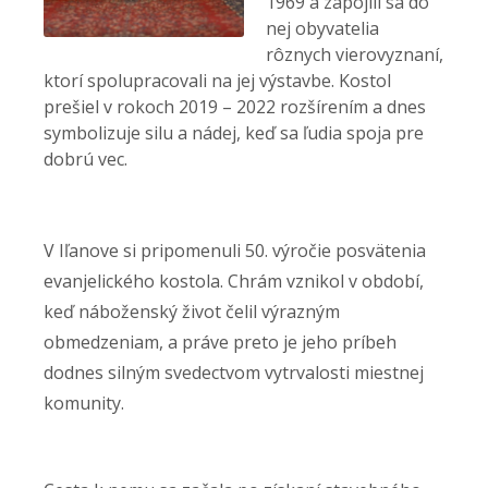
1969 a zapojili sa do
nej obyvatelia
rôznych vierovyznaní,
ktorí spolupracovali na jej výstavbe. Kostol
prešiel v rokoch 2019 – 2022 rozšírením a dnes
symbolizuje silu a nádej, keď sa ľudia spoja pre
dobrú vec.
V Iľanove si pripomenuli 50. výročie posvätenia
evanjelického kostola. Chrám vznikol v období,
keď náboženský život čelil výrazným
obmedzeniam, a práve preto je jeho príbeh
dodnes silným svedectvom vytrvalosti miestnej
komunity.