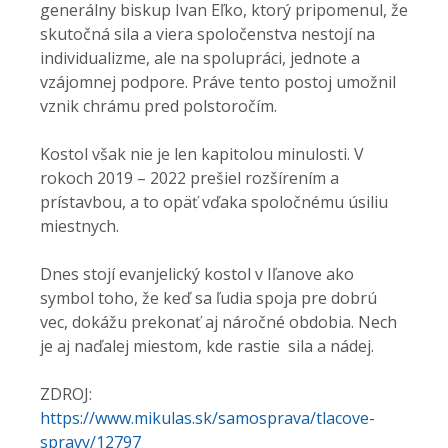
generálny biskup Ivan Eľko, ktorý pripomenul, že
skutočná sila a viera spoločenstva nestojí na
individualizme, ale na spolupráci, jednote a
vzájomnej podpore. Práve tento postoj umožnil
vznik chrámu pred polstoročím.
Kostol však nie je len kapitolou minulosti. V
rokoch 2019 – 2022 prešiel rozšírením a
prístavbou, a to opäť vďaka spoločnému úsiliu
miestnych.
Dnes stojí evanjelický kostol v Iľanove ako
symbol toho, že keď sa ľudia spoja pre dobrú
vec, dokážu prekonať aj náročné obdobia. Nech
je aj naďalej miestom, kde rastie sila a nádej.
ZDROJ:
https://www.mikulas.sk/samosprava/tlacove-
spravy/12797