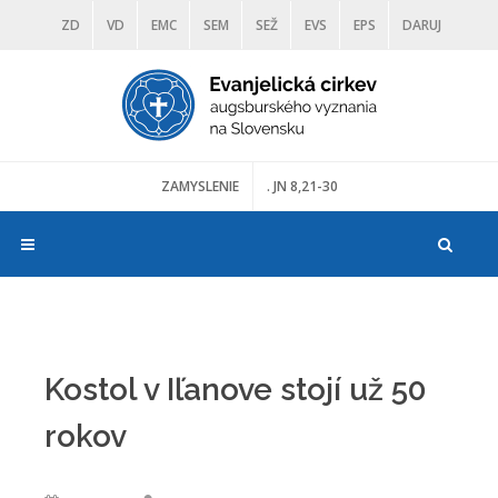
ZD
VD
EMC
SEM
SEŽ
EVS
EPS
DARUJ
DIAKONIA
ŠKOLY
TRANOSCIUS
MÚZEÁ
ZAMYSLENIE
. JN 8,21-30
Kostol v Iľanove stojí už 50
rokov