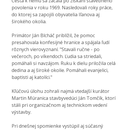
Cesta k nemu sa začala po získaní stavebného
povolenia v roku 1969. Nasledovali roky práce,
do ktorej sa zapojili obyvatelia Iľanova aj
širokého okolia.
Primátor Ján Blcháč priblížil, že pomoc
presahovala konfesijné hranice a spájala ľudí
rôznych vierovyznaní. "Stavali ručne - po
večeroch, po víkendoch. Ľudia sa striedali,
pomáhali si navzájom. Ruku k dielu priložila celá
dedina a aj široké okolie. Pomáhali evanjelici,
baptisti aj katolíci."
Kľúčovú úlohu zohrali najmä vtedajší kurátor
Martin Múranica stavbyvedúci Ján Tomčík, ktorí
stáli pri organizačnom aj technickom vedení
výstavby.
Pri dnešnej spomienke vystúpil aj súčasný