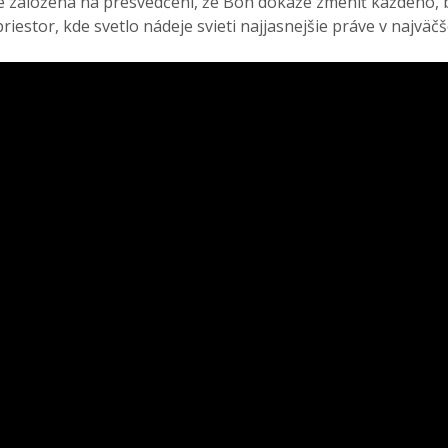
je založená na presvedčení, že Boh dokáže zmeniť každého, 
iestor, kde svetlo nádeje svieti najjasnejšie práve v najväčš