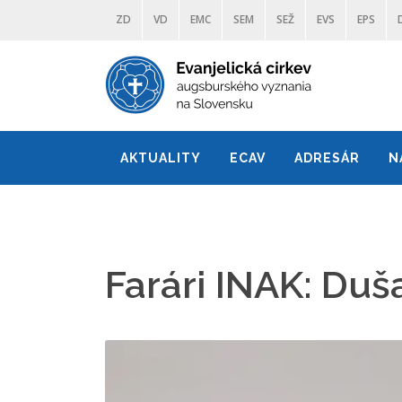
ZD
VD
EMC
SEM
SEŽ
EVS
EPS
AKTUALITY
ECAV
ADRESÁR
N
Farári INAK: Du