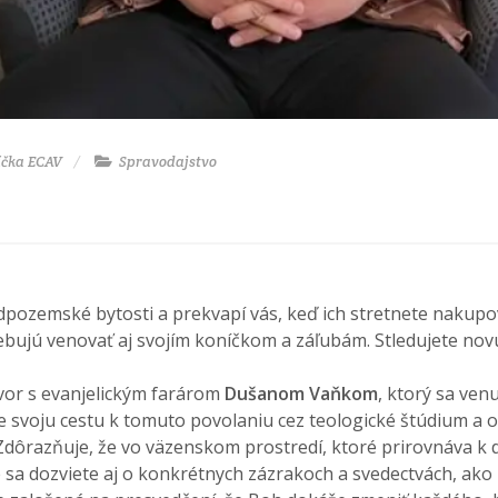
íčka ECAV
Spravodajstvo
adpozemské bytosti a prekvapí vás, keď ich stretnete nakupov
trebujú venovať aj svojím koníčkom a záľubám. Stledujete n
ovor s evanjelickým farárom
Dušanom Vaňkom
, ktorý sa ven
je svoju cestu k tomuto povolaniu cez teologické štúdium a 
Zdôrazňuje, že vo väzenskom prostredí, ktoré prirovnáva k
e sa dozviete aj o konkrétnych zázrakoch a svedectvách, ako 