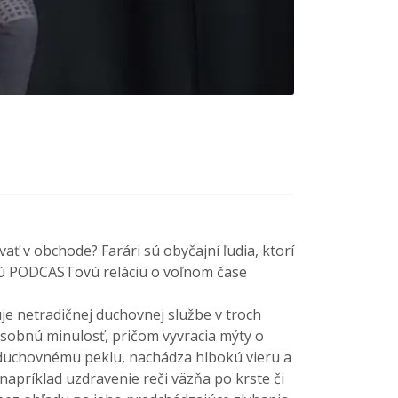
ať v obchode? Farári sú obyčajní ľudia, ktorí
ovú PODCASTovú reláciu o voľnom čase
uje netradičnej duchovnej službe v troch
osobnú minulosť, pričom vyvracia mýty o
 duchovnému peklu, nachádza hlbokú vieru a
napríklad uzdravenie reči väzňa po krste či