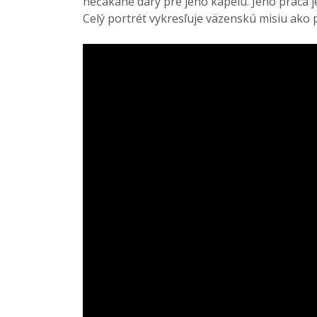
nečakané dary pre jeho kapelu. Jeho práca 
Celý portrét vykresľuje väzenskú misiu ako pr