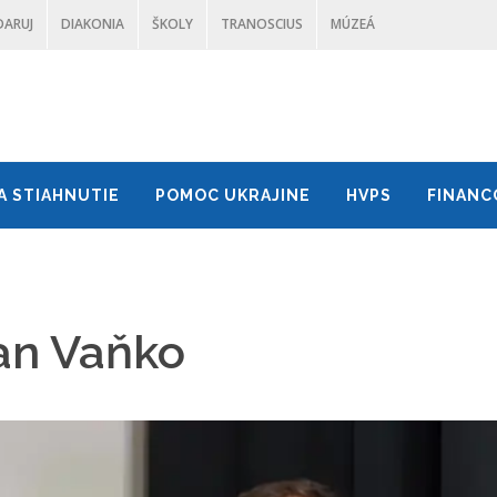
DARUJ
DIAKONIA
ŠKOLY
TRANOSCIUS
MÚZEÁ
A STIAHNUTIE
POMOC UKRAJINE
HVPS
FINANC
šan Vaňko