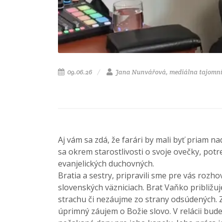
09.06.26
Jana Nunvářová, mediálna tajomn
Aj vám sa zdá, že farári by mali byť priam n
sa okrem starostlivosti o svoje ovečky, po
evanjelických duchovných.
Bratia a sestry, pripravili sme pre vás rozh
slovenských väzniciach. Brat Vaňko približu
strachu či nezáujme zo strany odsúdených. 
úprimný záujem o Božie slovo. V relácii bud